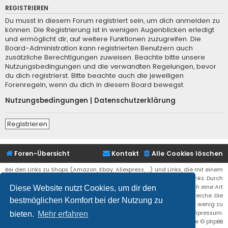
REGISTRIEREN
Du musst in diesem Forum registriert sein, um dich anmelden zu
können. Die Registrierung ist in wenigen Augenblicken erledigt
und ermöglicht dir, auf weitere Funktionen zuzugreifen. Die
Board-Administration kann registrierten Benutzern auch
zusätzliche Berechtigungen zuweisen. Beachte bitte unsere
Nutzungsbedingungen und die verwandten Regelungen, bevor
du dich registrierst. Bitte beachte auch die jeweiligen
Forenregeln, wenn du dich in diesem Board bewegst.
Nutzungsbedingungen
|
Datenschutzerklärung
Registrieren
Foren-Übersicht
Kontakt
Alle Cookies löschen
Bei den Links zu Shops (Amazon, Ebay, Aliexpress, ...) und Links, die mit einem
Stern (*) markiert sind, kann es sich um sogenannte Affiliate Links. Durch
den Kauf eines Produktes über einen Affiliate Link erhälte ich eine Art
Diese Website nutzt Cookies, um dir den
Umsatzbeteiligung gutgeschrieben. Für euch bleibt der Preis der gleiche. Die
bestmöglichen Komfort bei der Nutzung zu
Einnahmen helfen die Hostgebühren für diese Webseite ein wenig zu
reduzieren. Siehe auch das Impressum.
bieten.
Mehr erfahren
Flat Style by
Ian Bradley
• Powered by
phpBB
® Forum Software © phpBB