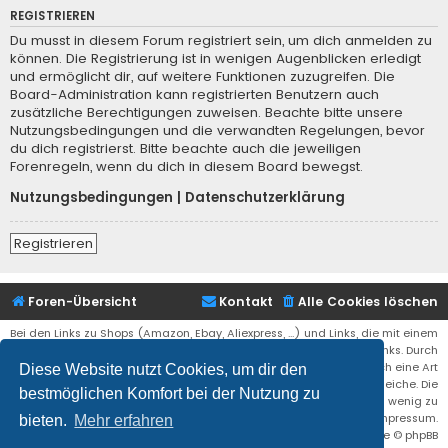
REGISTRIEREN
Du musst in diesem Forum registriert sein, um dich anmelden zu
können. Die Registrierung ist in wenigen Augenblicken erledigt
und ermöglicht dir, auf weitere Funktionen zuzugreifen. Die
Board-Administration kann registrierten Benutzern auch
zusätzliche Berechtigungen zuweisen. Beachte bitte unsere
Nutzungsbedingungen und die verwandten Regelungen, bevor
du dich registrierst. Bitte beachte auch die jeweiligen
Forenregeln, wenn du dich in diesem Board bewegst.
Nutzungsbedingungen
|
Datenschutzerklärung
Registrieren
Foren-Übersicht
Kontakt
Alle Cookies löschen
Bei den Links zu Shops (Amazon, Ebay, Aliexpress, ...) und Links, die mit einem
Stern (*) markiert sind, kann es sich um sogenannte Affiliate Links. Durch
den Kauf eines Produktes über einen Affiliate Link erhälte ich eine Art
Diese Website nutzt Cookies, um dir den
Umsatzbeteiligung gutgeschrieben. Für euch bleibt der Preis der gleiche. Die
bestmöglichen Komfort bei der Nutzung zu
Einnahmen helfen die Hostgebühren für diese Webseite ein wenig zu
reduzieren. Siehe auch das Impressum.
bieten.
Mehr erfahren
Flat Style by
Ian Bradley
• Powered by
phpBB
® Forum Software © phpBB