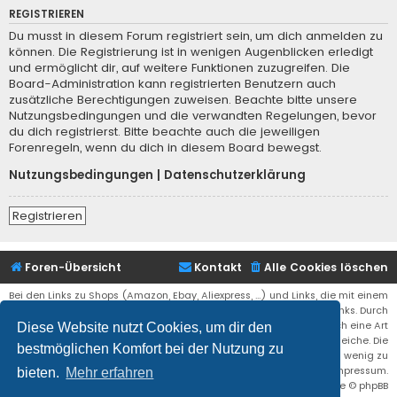
REGISTRIEREN
Du musst in diesem Forum registriert sein, um dich anmelden zu
können. Die Registrierung ist in wenigen Augenblicken erledigt
und ermöglicht dir, auf weitere Funktionen zuzugreifen. Die
Board-Administration kann registrierten Benutzern auch
zusätzliche Berechtigungen zuweisen. Beachte bitte unsere
Nutzungsbedingungen und die verwandten Regelungen, bevor
du dich registrierst. Bitte beachte auch die jeweiligen
Forenregeln, wenn du dich in diesem Board bewegst.
Nutzungsbedingungen
|
Datenschutzerklärung
Registrieren
Foren-Übersicht
Kontakt
Alle Cookies löschen
Bei den Links zu Shops (Amazon, Ebay, Aliexpress, ...) und Links, die mit einem
Stern (*) markiert sind, kann es sich um sogenannte Affiliate Links. Durch
den Kauf eines Produktes über einen Affiliate Link erhälte ich eine Art
Diese Website nutzt Cookies, um dir den
Umsatzbeteiligung gutgeschrieben. Für euch bleibt der Preis der gleiche. Die
bestmöglichen Komfort bei der Nutzung zu
Einnahmen helfen die Hostgebühren für diese Webseite ein wenig zu
reduzieren. Siehe auch das Impressum.
bieten.
Mehr erfahren
Flat Style by
Ian Bradley
• Powered by
phpBB
® Forum Software © phpBB