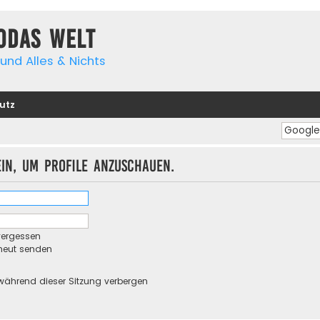
yodas Welt
und Alles & Nichts
utz
ein, um Profile anzuschauen.
vergessen
rneut senden
während dieser Sitzung verbergen