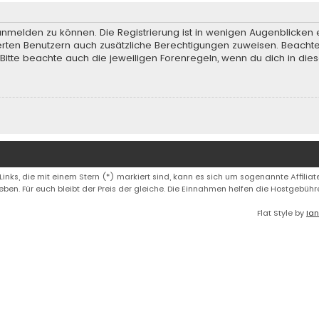
anmelden zu können. Die Registrierung ist in wenigen Augenblicken e
rierten Benutzern auch zusätzliche Berechtigungen zuweisen. Beach
 Bitte beachte auch die jeweiligen Forenregeln, wenn du dich in d
 Links, die mit einem Stern (*) markiert sind, kann es sich um sogenannte Affiliate
eben. Für euch bleibt der Preis der gleiche. Die Einnahmen helfen die Hostgebüh
Flat Style by
Ian