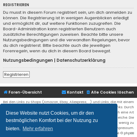
REGISTRIEREN
Du musst in diesem Forum registriert sein, um dich anmelden zu
können. Die Registrierung ist in wenigen Augenblicken erledigt
und ermöglicht dir, auf weitere Funktionen zuzugreifen. Die
Board-Administration kann registrierten Benutzern auch
zusätzliche Berechtigungen zuweisen. Beachte bitte unsere
Nutzungsbedingungen und die verwandten Regelungen, bevor
du dich registrierst. Bitte beachte auch die jeweiligen
Forenregeln, wenn du dich in diesem Board bewegst.
Nutzungsbedingungen
|
Datenschutzerklärung
Registrieren
Foren-Übersicht
Kontakt
Alle Cookies löschen
Bei den Links zu Shops (Amazon, Ebay, Aliexpress, ...) und Links, die mit einem
Stern (*) markiert sind, kann es sich um sogenannte Affiliate Links. Durch
den Kauf eines Produktes über einen Affiliate Link erhälte ich eine Art
Diese Website nutzt Cookies, um dir den
Umsatzbeteiligung gutgeschrieben. Für euch bleibt der Preis der gleiche. Die
bestmöglichen Komfort bei der Nutzung zu
Einnahmen helfen die Hostgebühren für diese Webseite ein wenig zu
reduzieren. Siehe auch das Impressum.
bieten.
Mehr erfahren
Flat Style by
Ian Bradley
• Powered by
phpBB
® Forum Software © phpBB