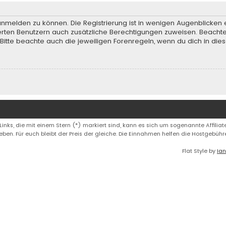
anmelden zu können. Die Registrierung ist in wenigen Augenblicken e
rierten Benutzern auch zusätzliche Berechtigungen zuweisen. Beach
 Bitte beachte auch die jeweiligen Forenregeln, wenn du dich in d
 Links, die mit einem Stern (*) markiert sind, kann es sich um sogenannte Affiliate
eben. Für euch bleibt der Preis der gleiche. Die Einnahmen helfen die Hostgebüh
Flat Style by
Ian