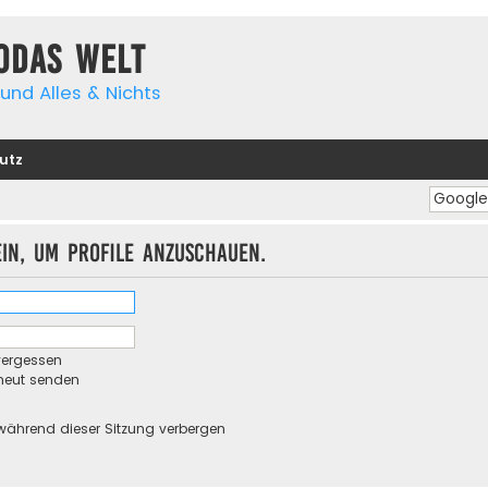
yodas Welt
und Alles & Nichts
utz
ein, um Profile anzuschauen.
vergessen
rneut senden
während dieser Sitzung verbergen