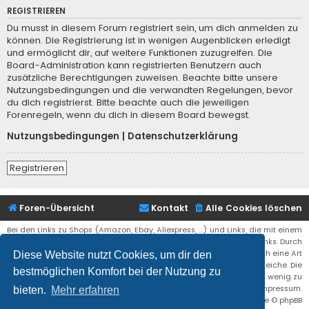
REGISTRIEREN
Du musst in diesem Forum registriert sein, um dich anmelden zu
können. Die Registrierung ist in wenigen Augenblicken erledigt
und ermöglicht dir, auf weitere Funktionen zuzugreifen. Die
Board-Administration kann registrierten Benutzern auch
zusätzliche Berechtigungen zuweisen. Beachte bitte unsere
Nutzungsbedingungen und die verwandten Regelungen, bevor
du dich registrierst. Bitte beachte auch die jeweiligen
Forenregeln, wenn du dich in diesem Board bewegst.
Nutzungsbedingungen
|
Datenschutzerklärung
Registrieren
Foren-Übersicht
Kontakt
Alle Cookies löschen
Bei den Links zu Shops (Amazon, Ebay, Aliexpress, ...) und Links, die mit einem
Stern (*) markiert sind, kann es sich um sogenannte Affiliate Links. Durch
den Kauf eines Produktes über einen Affiliate Link erhälte ich eine Art
Diese Website nutzt Cookies, um dir den
Umsatzbeteiligung gutgeschrieben. Für euch bleibt der Preis der gleiche. Die
bestmöglichen Komfort bei der Nutzung zu
Einnahmen helfen die Hostgebühren für diese Webseite ein wenig zu
reduzieren. Siehe auch das Impressum.
bieten.
Mehr erfahren
Flat Style by
Ian Bradley
• Powered by
phpBB
® Forum Software © phpBB