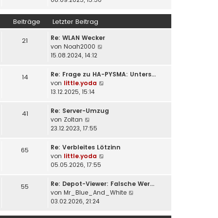
r
e
u
a
r
e
Beiträge
Letzter Beitrag
g
B
s
e
t
Re: WLAN Wecker
21
i
e
N
von
Noah2000
t
r
e
15.08.2024, 14:12
r
B
u
a
e
e
Re: Frage zu HA-PYSMA: Unters…
14
g
i
s
N
von
little.yoda
t
t
e
13.12.2025, 15:14
r
e
u
a
r
e
Re: Server-Umzug
41
g
B
s
N
von
Zoltan
e
t
e
23.12.2023, 17:55
i
e
u
t
r
e
Re: Verbleites Lötzinn
65
r
B
s
N
von
little.yoda
a
e
t
e
05.05.2026, 17:55
g
i
e
u
t
r
e
Re: Depot-Viewer: Falsche Wer…
55
r
B
s
N
von
Mr_Blue_And_White
a
e
t
e
03.02.2026, 21:24
g
i
e
u
t
r