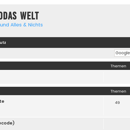
yodas Welt
und Alles & Nichts
utz
Themen
Themen
te
49
cecode)