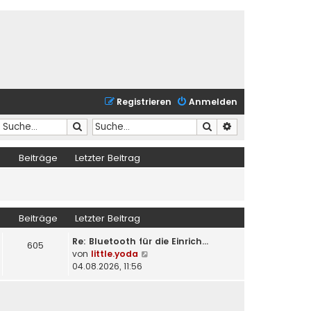
Registrieren
Anmelden
Suche
Suche
Erweiterte Suche
Beiträge
Letzter Beitrag
Beiträge
Letzter Beitrag
Re: Bluetooth für die Einrich…
605
N
von
little.yoda
e
04.08.2026, 11:56
u
e
s