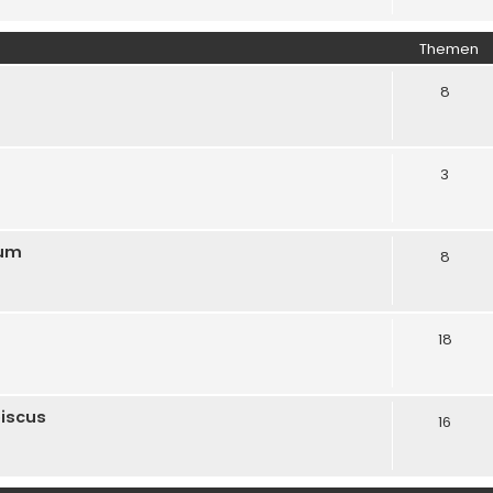
Themen
8
3
rum
8
18
biscus
16