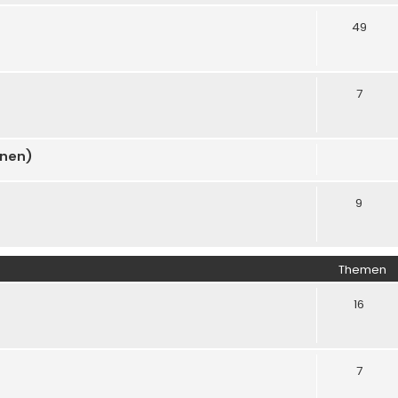
49
7
onen)
9
Themen
16
7