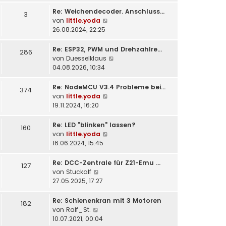
t
Re: Weichendecoder. Anschluss…
e
3
N
von
little.yoda
r
e
26.08.2024, 22:25
B
u
e
e
i
Re: ESP32, PWM und Drehzahlre…
286
s
t
N
von
Duesselklaus
t
r
e
04.08.2026, 10:34
e
a
u
r
g
e
Re: NodeMCU V3.4 Probleme bei…
374
B
s
N
von
little.yoda
e
t
e
19.11.2024, 16:20
i
e
u
t
r
e
Re: LED "blinken" lassen?
160
r
B
s
N
von
little.yoda
a
e
t
e
16.06.2024, 15:45
g
i
e
u
t
r
e
Re: DCC-Zentrale für Z21-Emu …
127
r
B
s
N
von
Stuckalf
a
e
t
e
27.05.2025, 17:27
g
i
e
u
t
r
e
Re: Schienenkran mit 3 Motoren
182
r
B
s
N
von
Ralf_St.
a
e
t
e
10.07.2021, 00:04
g
i
e