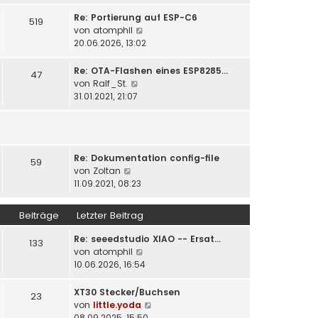
u
t
r
e
Re: Portierung auf ESP-C6
519
r
B
s
N
von
atomphil
a
e
t
e
20.06.2026, 13:02
g
i
e
u
t
r
e
Re: OTA-Flashen eines ESP8285…
47
r
B
s
N
von
Ralf_St.
a
e
t
e
31.01.2021, 21:07
g
i
e
u
t
r
e
r
B
s
a
e
t
g
i
Re: Dokumentation config-file
e
59
N
t
von
Zoltan
r
e
r
11.09.2021, 08:23
B
u
a
e
e
g
i
Beiträge
Letzter Beitrag
s
t
t
r
Re: seeedstudio XIAO -- Ersat…
133
e
a
N
von
atomphil
r
g
e
10.06.2026, 16:54
B
u
e
e
XT30 Stecker/Buchsen
23
i
s
N
von
little.yoda
t
t
e
08.09.2025, 15:50