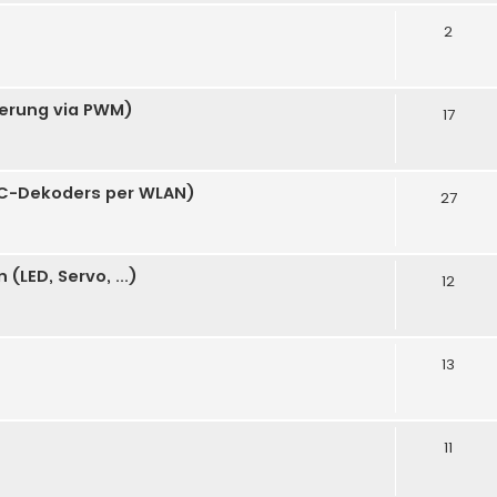
2
uerung via PWM)
17
C-Dekoders per WLAN)
27
LED, Servo, ...)
12
13
11