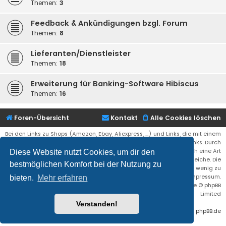
Themen:
3
Feedback & Ankündigungen bzgl. Forum
Themen:
8
Lieferanten/Dienstleister
Themen:
18
Erweiterung für Banking-Software Hibiscus
Themen:
16
Foren-Übersicht
Kontakt
Alle Cookies löschen
Bei den Links zu Shops (Amazon, Ebay, Aliexpress, ...) und Links, die mit einem
Stern (*) markiert sind, kann es sich um sogenannte Affiliate Links. Durch
den Kauf eines Produktes über einen Affiliate Link erhälte ich eine Art
Diese Website nutzt Cookies, um dir den
Umsatzbeteiligung gutgeschrieben. Für euch bleibt der Preis der gleiche. Die
bestmöglichen Komfort bei der Nutzung zu
Einnahmen helfen die Hostgebühren für diese Webseite ein wenig zu
reduzieren. Siehe auch das Impressum.
bieten.
Mehr erfahren
Flat Style by
Ian Bradley
• Powered by
phpBB
® Forum Software © phpBB
Limited
Verstanden!
Deutsche Übersetzung durch
phpBB.de