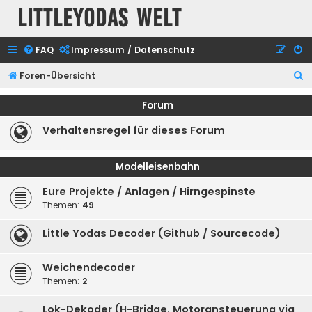
Littleyodas Welt
FAQ
Impressum / Datenschutz
S
Foren-Übersicht
u
Forum
c
Verhaltensregel für dieses Forum
h
e
Modelleisenbahn
Eure Projekte / Anlagen / Hirngespinste
Themen:
49
Little Yodas Decoder (Github / Sourcecode)
Weichendecoder
Themen:
2
Lok-Dekoder (H-Bridge, Motoransteuerung via