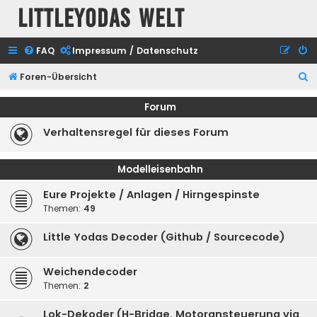
Littleyodas Welt
FAQ
Impressum / Datenschutz
S
Foren-Übersicht
u
Forum
c
Verhaltensregel für dieses Forum
h
e
Modelleisenbahn
Eure Projekte / Anlagen / Hirngespinste
Themen:
49
Little Yodas Decoder (Github / Sourcecode)
Weichendecoder
Themen:
2
Lok-Dekoder (H-Bridge, Motoransteuerung via