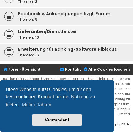
Themen:
3
Feedback & Ankündigungen bzgl. Forum
Themen:
8
Lieferanten/Dienstleister
Themen:
18
Erweiterung für Banking-Software Hibiscus
Themen:
16
Foren-Übersicht
Kontakt
Alle Cookies löschen
Bei den Links zu Shops (Amazon, Ebay, Aliexpress, ...) und Links, die mit einem
Stern (*) markiert sind, kann es sich um sogenannte Affiliate Links. Durch
den Kauf eines Produktes über einen Affiliate Link erhälte ich eine Art
Diese Website nutzt Cookies, um dir den
Umsatzbeteiligung gutgeschrieben. Für euch bleibt der Preis der gleiche. Die
bestmöglichen Komfort bei der Nutzung zu
Einnahmen helfen die Hostgebühren für diese Webseite ein wenig zu
reduzieren. Siehe auch das Impressum.
bieten.
Mehr erfahren
Flat Style by
Ian Bradley
• Powered by
phpBB
® Forum Software © phpBB
Limited
Verstanden!
Deutsche Übersetzung durch
phpBB.de