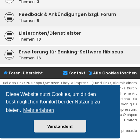
Themen:
3
Feedback & Ankündigungen bzgl. Forum
Themen:
8
Lieferanten/Dienstleister
Themen:
18
Erweiterung für Banking-Software Hibiscus
Themen:
16
Foren-Übersicht
Kontakt
Alle Cookies löschen
Bei den Links zu Shops (Amazon, Ebay, Aliexpress, ...) und Links, die mit einem
Stern (*) markiert sind, kann es sich um sogenannte Affiliate Links. Durch
den Kauf eines Produktes über einen Affiliate Link erhälte ich eine Art
Diese Website nutzt Cookies, um dir den
Umsatzbeteiligung gutgeschrieben. Für euch bleibt der Preis der gleiche. Die
bestmöglichen Komfort bei der Nutzung zu
Einnahmen helfen die Hostgebühren für diese Webseite ein wenig zu
reduzieren. Siehe auch das Impressum.
bieten.
Mehr erfahren
Flat Style by
Ian Bradley
• Powered by
phpBB
® Forum Software © phpBB
Limited
Verstanden!
Deutsche Übersetzung durch
phpBB.de