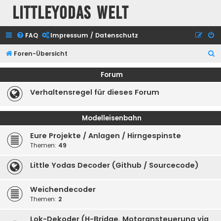
Littleyodas Welt
FAQ
Impressum / Datenschutz
S
Foren-Übersicht
u
Forum
c
Verhaltensregel für dieses Forum
h
e
Modelleisenbahn
Eure Projekte / Anlagen / Hirngespinste
Themen:
49
Little Yodas Decoder (Github / Sourcecode)
Weichendecoder
Themen:
2
Lok-Dekoder (H-Bridge, Motoransteuerung via