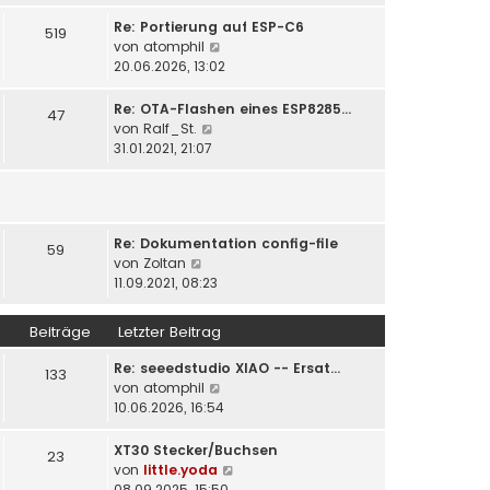
u
t
r
e
Re: Portierung auf ESP-C6
519
r
B
s
N
von
atomphil
a
e
t
e
20.06.2026, 13:02
g
i
e
u
t
r
e
Re: OTA-Flashen eines ESP8285…
47
r
B
s
N
von
Ralf_St.
a
e
t
e
31.01.2021, 21:07
g
i
e
u
t
r
e
r
B
s
a
e
t
g
i
Re: Dokumentation config-file
e
59
N
t
von
Zoltan
r
e
r
11.09.2021, 08:23
B
u
a
e
e
g
i
Beiträge
Letzter Beitrag
s
t
t
r
Re: seeedstudio XIAO -- Ersat…
133
e
a
N
von
atomphil
r
g
e
10.06.2026, 16:54
B
u
e
e
XT30 Stecker/Buchsen
23
i
s
N
von
little.yoda
t
t
e
08.09.2025, 15:50