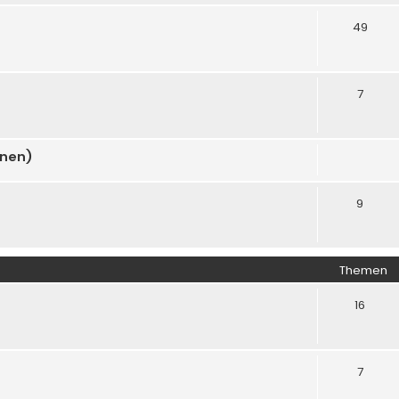
49
7
onen)
9
Themen
16
7