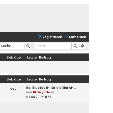
Registrieren
Anmelden
Suche
Suche
Erweiterte Suche
Beiträge
Letzter Beitrag
Beiträge
Letzter Beitrag
Re: Bluetooth für die Einrich…
605
N
von
little.yoda
e
04.08.2026, 11:56
u
e
s