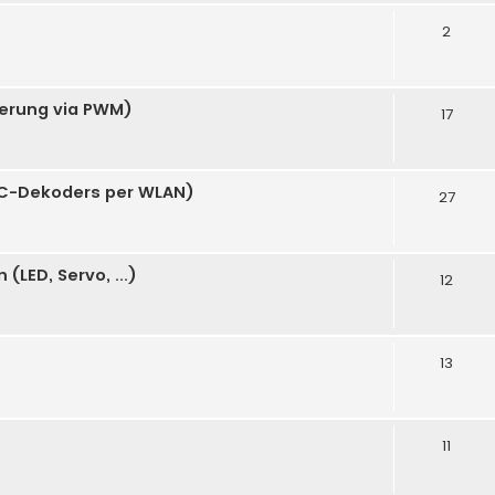
2
uerung via PWM)
17
C-Dekoders per WLAN)
27
LED, Servo, ...)
12
13
11