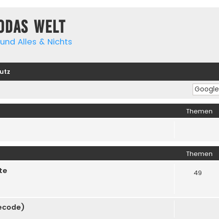
yodas Welt
und Alles & Nichts
utz
Themen
Themen
te
49
cecode)