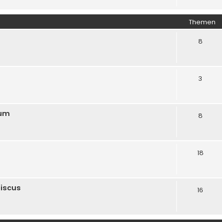
Themen
8
3
rum
8
18
biscus
16