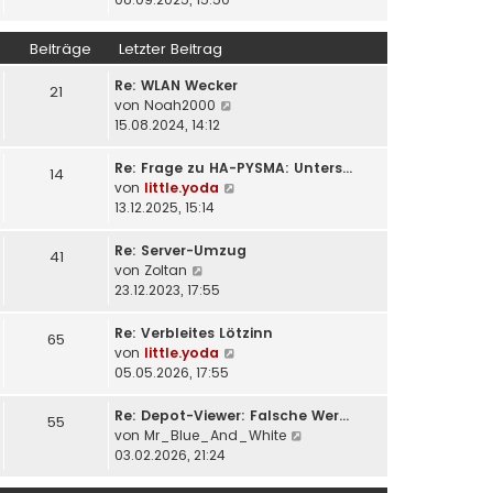
r
e
u
a
r
e
Beiträge
Letzter Beitrag
g
B
s
e
t
Re: WLAN Wecker
21
i
e
N
von
Noah2000
t
r
e
15.08.2024, 14:12
r
B
u
a
e
e
Re: Frage zu HA-PYSMA: Unters…
14
g
i
s
N
von
little.yoda
t
t
e
13.12.2025, 15:14
r
e
u
a
r
e
Re: Server-Umzug
41
g
B
s
N
von
Zoltan
e
t
e
23.12.2023, 17:55
i
e
u
t
r
e
Re: Verbleites Lötzinn
65
r
B
s
N
von
little.yoda
a
e
t
e
05.05.2026, 17:55
g
i
e
u
t
r
e
Re: Depot-Viewer: Falsche Wer…
55
r
B
s
N
von
Mr_Blue_And_White
a
e
t
e
03.02.2026, 21:24
g
i
e
u
t
r