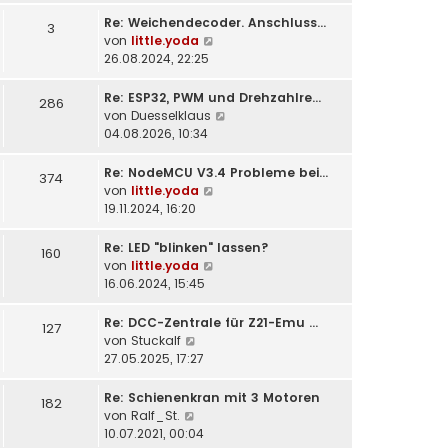
t
Re: Weichendecoder. Anschluss…
e
3
N
von
little.yoda
r
e
26.08.2024, 22:25
B
u
e
e
i
Re: ESP32, PWM und Drehzahlre…
286
s
t
N
von
Duesselklaus
t
r
e
04.08.2026, 10:34
e
a
u
r
g
e
Re: NodeMCU V3.4 Probleme bei…
374
B
s
N
von
little.yoda
e
t
e
19.11.2024, 16:20
i
e
u
t
r
e
Re: LED "blinken" lassen?
160
r
B
s
N
von
little.yoda
a
e
t
e
16.06.2024, 15:45
g
i
e
u
t
r
e
Re: DCC-Zentrale für Z21-Emu …
127
r
B
s
N
von
Stuckalf
a
e
t
e
27.05.2025, 17:27
g
i
e
u
t
r
e
Re: Schienenkran mit 3 Motoren
182
r
B
s
N
von
Ralf_St.
a
e
t
e
10.07.2021, 00:04
g
i
e