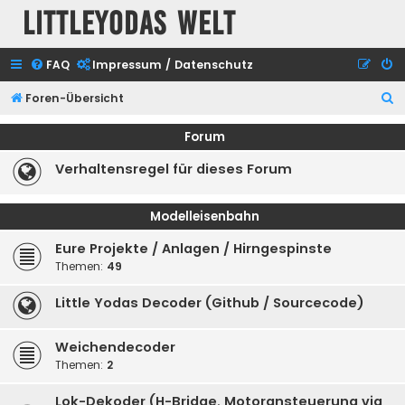
Littleyodas Welt
FAQ
Impressum / Datenschutz
S
Foren-Übersicht
u
Forum
c
Verhaltensregel für dieses Forum
h
e
Modelleisenbahn
Eure Projekte / Anlagen / Hirngespinste
Themen:
49
Little Yodas Decoder (Github / Sourcecode)
Weichendecoder
Themen:
2
Lok-Dekoder (H-Bridge, Motoransteuerung via