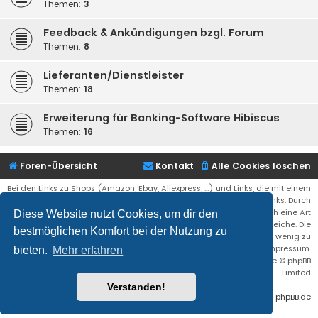
Themen:
3
Feedback & Ankündigungen bzgl. Forum
Themen:
8
Lieferanten/Dienstleister
Themen:
18
Erweiterung für Banking-Software Hibiscus
Themen:
16
Foren-Übersicht
Kontakt
Alle Cookies löschen
Bei den Links zu Shops (Amazon, Ebay, Aliexpress, ...) und Links, die mit einem
Stern (*) markiert sind, kann es sich um sogenannte Affiliate Links. Durch
den Kauf eines Produktes über einen Affiliate Link erhälte ich eine Art
Diese Website nutzt Cookies, um dir den
Umsatzbeteiligung gutgeschrieben. Für euch bleibt der Preis der gleiche. Die
bestmöglichen Komfort bei der Nutzung zu
Einnahmen helfen die Hostgebühren für diese Webseite ein wenig zu
reduzieren. Siehe auch das Impressum.
bieten.
Mehr erfahren
Flat Style by
Ian Bradley
• Powered by
phpBB
® Forum Software © phpBB
Limited
Verstanden!
Deutsche Übersetzung durch
phpBB.de