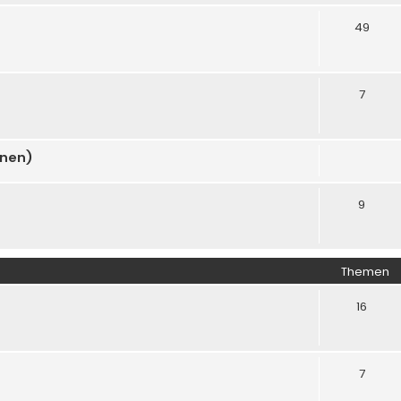
49
7
onen)
9
Themen
16
7