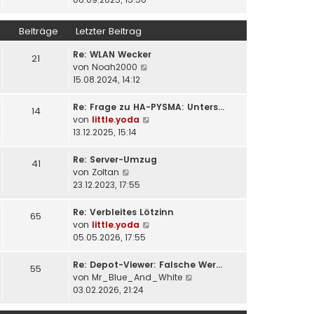
r
e
u
a
r
e
Beiträge
Letzter Beitrag
g
B
s
e
t
Re: WLAN Wecker
21
i
e
N
von
Noah2000
t
r
e
15.08.2024, 14:12
r
B
u
a
e
e
Re: Frage zu HA-PYSMA: Unters…
14
g
i
s
N
von
little.yoda
t
t
e
13.12.2025, 15:14
r
e
u
a
r
e
Re: Server-Umzug
41
g
B
s
N
von
Zoltan
e
t
e
23.12.2023, 17:55
i
e
u
t
r
e
Re: Verbleites Lötzinn
65
r
B
s
N
von
little.yoda
a
e
t
e
05.05.2026, 17:55
g
i
e
u
t
r
e
Re: Depot-Viewer: Falsche Wer…
55
r
B
s
N
von
Mr_Blue_And_White
a
e
t
e
03.02.2026, 21:24
g
i
e
u
t
r