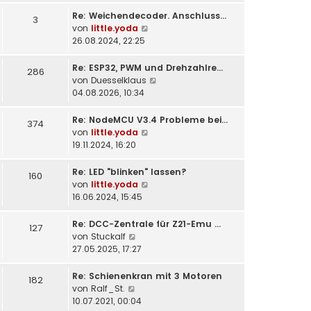
t
Re: Weichendecoder. Anschluss…
e
3
N
von
little.yoda
r
e
26.08.2024, 22:25
B
u
e
e
i
Re: ESP32, PWM und Drehzahlre…
286
s
t
N
von
Duesselklaus
t
r
e
04.08.2026, 10:34
e
a
u
r
g
e
Re: NodeMCU V3.4 Probleme bei…
374
B
s
N
von
little.yoda
e
t
e
19.11.2024, 16:20
i
e
u
t
r
e
Re: LED "blinken" lassen?
160
r
B
s
N
von
little.yoda
a
e
t
e
16.06.2024, 15:45
g
i
e
u
t
r
e
Re: DCC-Zentrale für Z21-Emu …
127
r
B
s
N
von
Stuckalf
a
e
t
e
27.05.2025, 17:27
g
i
e
u
t
r
e
Re: Schienenkran mit 3 Motoren
182
r
B
s
N
von
Ralf_St.
a
e
t
e
10.07.2021, 00:04
g
i
e