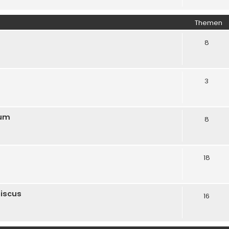
Themen
8
3
rum
8
18
biscus
16