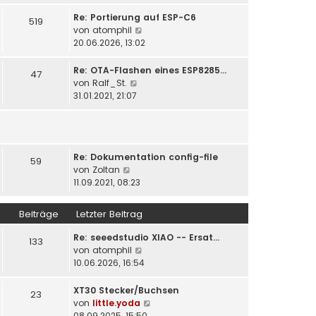
u
t
r
e
Re: Portierung auf ESP-C6
519
r
B
s
N
von
atomphil
a
e
t
e
20.06.2026, 13:02
g
i
e
u
t
r
e
Re: OTA-Flashen eines ESP8285…
47
r
B
s
N
von
Ralf_St.
a
e
t
e
31.01.2021, 21:07
g
i
e
u
t
r
e
r
B
s
a
e
t
g
i
Re: Dokumentation config-file
e
59
N
t
von
Zoltan
r
e
r
11.09.2021, 08:23
B
u
a
e
e
g
i
Beiträge
Letzter Beitrag
s
t
t
r
Re: seeedstudio XIAO -- Ersat…
133
e
a
N
von
atomphil
r
g
e
10.06.2026, 16:54
B
u
e
e
XT30 Stecker/Buchsen
23
i
s
N
von
little.yoda
t
t
e
08.09.2025, 15:50