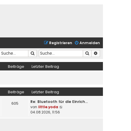
Registrieren
Anmelden
Suche
Suche
Erweiterte Suche
Beiträge
Letzter Beitrag
Beiträge
Letzter Beitrag
Re: Bluetooth für die Einrich…
605
N
von
little.yoda
e
04.08.2026, 11:56
u
e
s