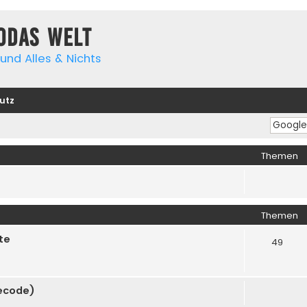
yodas Welt
und Alles & Nichts
utz
Themen
Themen
te
49
cecode)