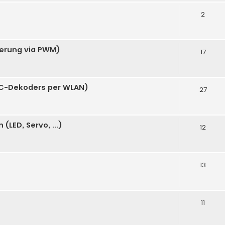
2
uerung via PWM)
17
C-Dekoders per WLAN)
27
LED, Servo, ...)
12
13
11