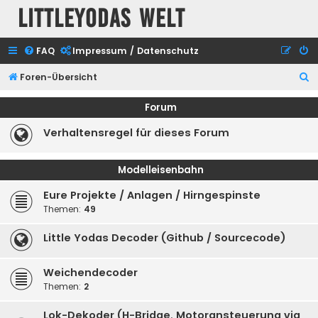
Littleyodas Welt
FAQ
Impressum / Datenschutz
S
Foren-Übersicht
u
Forum
c
Verhaltensregel für dieses Forum
h
e
Modelleisenbahn
Eure Projekte / Anlagen / Hirngespinste
Themen:
49
Little Yodas Decoder (Github / Sourcecode)
Weichendecoder
Themen:
2
Lok-Dekoder (H-Bridge, Motoransteuerung via