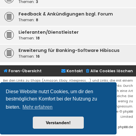
Themen:
3
Feedback & Ankündigungen bzgl. Forum
Themen:
8
Lieferanten/Dienstleister
Themen:
18
Erweiterung für Banking-Software Hibiscus
Themen:
16
Foren-Übersicht
Kontakt
Alle Cookies löschen
Bei den Links zu Shops (Amazon, Ebay, Aliexpress, ...) und Links, die mit einem
Stern (*) markiert sind, kann es sich um sogenannte Affiliate Links. Durch
den Kauf eines Produktes über einen Affiliate Link erhälte ich eine Art
Diese Website nutzt Cookies, um dir den
Umsatzbeteiligung gutgeschrieben. Für euch bleibt der Preis der gleiche. Die
bestmöglichen Komfort bei der Nutzung zu
Einnahmen helfen die Hostgebühren für diese Webseite ein wenig zu
reduzieren. Siehe auch das Impressum.
bieten.
Mehr erfahren
Flat Style by
Ian Bradley
• Powered by
phpBB
® Forum Software © phpBB
Limited
Verstanden!
Deutsche Übersetzung durch
phpBB.de