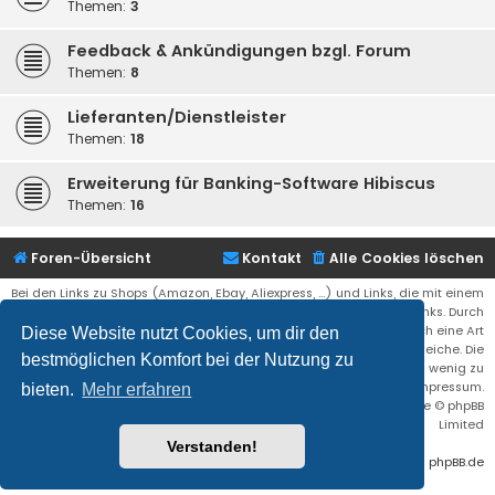
Themen:
3
Feedback & Ankündigungen bzgl. Forum
Themen:
8
Lieferanten/Dienstleister
Themen:
18
Erweiterung für Banking-Software Hibiscus
Themen:
16
Foren-Übersicht
Kontakt
Alle Cookies löschen
Bei den Links zu Shops (Amazon, Ebay, Aliexpress, ...) und Links, die mit einem
Stern (*) markiert sind, kann es sich um sogenannte Affiliate Links. Durch
den Kauf eines Produktes über einen Affiliate Link erhälte ich eine Art
Diese Website nutzt Cookies, um dir den
Umsatzbeteiligung gutgeschrieben. Für euch bleibt der Preis der gleiche. Die
bestmöglichen Komfort bei der Nutzung zu
Einnahmen helfen die Hostgebühren für diese Webseite ein wenig zu
reduzieren. Siehe auch das Impressum.
bieten.
Mehr erfahren
Flat Style by
Ian Bradley
• Powered by
phpBB
® Forum Software © phpBB
Limited
Verstanden!
Deutsche Übersetzung durch
phpBB.de