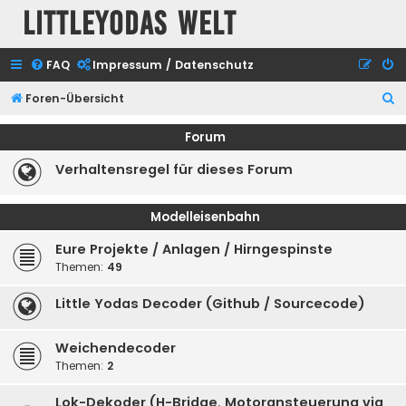
Littleyodas Welt
FAQ
Impressum / Datenschutz
S
Foren-Übersicht
u
Forum
c
Verhaltensregel für dieses Forum
h
e
Modelleisenbahn
Eure Projekte / Anlagen / Hirngespinste
Themen:
49
Little Yodas Decoder (Github / Sourcecode)
Weichendecoder
Themen:
2
Lok-Dekoder (H-Bridge, Motoransteuerung via