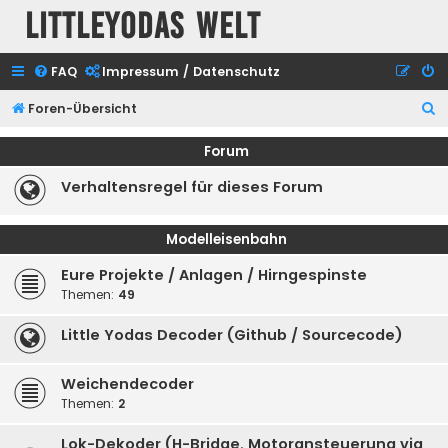
Littleyodas Welt
FAQ
Impressum / Datenschutz
S
Foren-Übersicht
u
Forum
c
Verhaltensregel für dieses Forum
h
e
Modelleisenbahn
Eure Projekte / Anlagen / Hirngespinste
Themen:
49
Little Yodas Decoder (Github / Sourcecode)
Weichendecoder
Themen:
2
Lok-Dekoder (H-Bridge, Motoransteuerung via