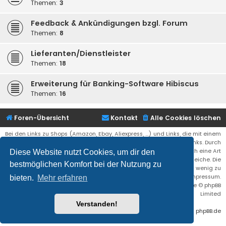
Themen:
3
Feedback & Ankündigungen bzgl. Forum
Themen:
8
Lieferanten/Dienstleister
Themen:
18
Erweiterung für Banking-Software Hibiscus
Themen:
16
Foren-Übersicht
Kontakt
Alle Cookies löschen
Bei den Links zu Shops (Amazon, Ebay, Aliexpress, ...) und Links, die mit einem
Stern (*) markiert sind, kann es sich um sogenannte Affiliate Links. Durch
den Kauf eines Produktes über einen Affiliate Link erhälte ich eine Art
Diese Website nutzt Cookies, um dir den
Umsatzbeteiligung gutgeschrieben. Für euch bleibt der Preis der gleiche. Die
bestmöglichen Komfort bei der Nutzung zu
Einnahmen helfen die Hostgebühren für diese Webseite ein wenig zu
reduzieren. Siehe auch das Impressum.
bieten.
Mehr erfahren
Flat Style by
Ian Bradley
• Powered by
phpBB
® Forum Software © phpBB
Limited
Verstanden!
Deutsche Übersetzung durch
phpBB.de