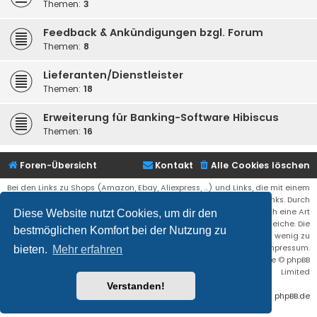
Themen:
3
Feedback & Ankündigungen bzgl. Forum
Themen:
8
Lieferanten/Dienstleister
Themen:
18
Erweiterung für Banking-Software Hibiscus
Themen:
16
Foren-Übersicht
Kontakt
Alle Cookies löschen
Bei den Links zu Shops (Amazon, Ebay, Aliexpress, ...) und Links, die mit einem
Stern (*) markiert sind, kann es sich um sogenannte Affiliate Links. Durch
den Kauf eines Produktes über einen Affiliate Link erhälte ich eine Art
Diese Website nutzt Cookies, um dir den
Umsatzbeteiligung gutgeschrieben. Für euch bleibt der Preis der gleiche. Die
bestmöglichen Komfort bei der Nutzung zu
Einnahmen helfen die Hostgebühren für diese Webseite ein wenig zu
reduzieren. Siehe auch das Impressum.
bieten.
Mehr erfahren
Flat Style by
Ian Bradley
• Powered by
phpBB
® Forum Software © phpBB
Limited
Verstanden!
Deutsche Übersetzung durch
phpBB.de