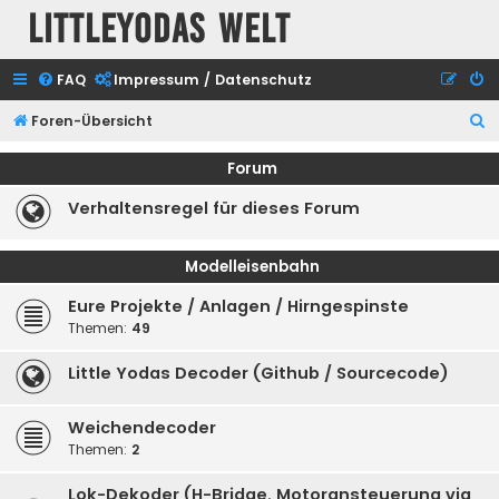
Littleyodas Welt
FAQ
Impressum / Datenschutz
S
Foren-Übersicht
u
Forum
c
Verhaltensregel für dieses Forum
h
e
Modelleisenbahn
Eure Projekte / Anlagen / Hirngespinste
Themen:
49
Little Yodas Decoder (Github / Sourcecode)
Weichendecoder
Themen:
2
Lok-Dekoder (H-Bridge, Motoransteuerung via