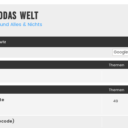
yodas Welt
und Alles & Nichts
utz
Themen
Themen
te
49
cecode)