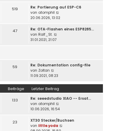
u
t
r
e
Re: Portierung auf ESP-C6
519
r
B
s
N
von
atomphil
a
e
t
e
20.06.2026, 13:02
g
i
e
u
t
r
e
Re: OTA-Flashen eines ESP8285…
47
r
B
s
N
von
Ralf_St.
a
e
t
e
31.01.2021, 21:07
g
i
e
u
t
r
e
r
B
s
a
e
t
g
i
Re: Dokumentation config-file
e
59
N
t
von
Zoltan
r
e
r
11.09.2021, 08:23
B
u
a
e
e
g
i
Beiträge
Letzter Beitrag
s
t
t
r
Re: seeedstudio XIAO -- Ersat…
133
e
a
N
von
atomphil
r
g
e
10.06.2026, 16:54
B
u
e
e
XT30 Stecker/Buchsen
23
i
s
N
von
little.yoda
t
t
e
08.09.2025, 15:50