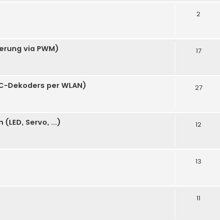
2
uerung via PWM)
17
C-Dekoders per WLAN)
27
LED, Servo, ...)
12
13
11