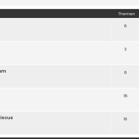
Themen
8
3
rum
8
18
biscus
16