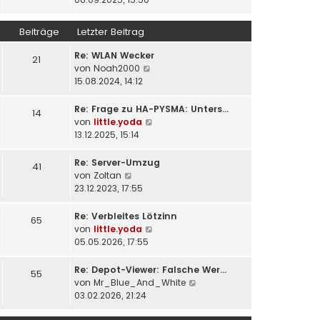
r
e
u
a
r
e
Beiträge
Letzter Beitrag
g
B
s
e
t
Re: WLAN Wecker
21
i
e
N
von
Noah2000
t
r
e
15.08.2024, 14:12
r
B
u
a
e
e
Re: Frage zu HA-PYSMA: Unters…
14
g
i
s
N
von
little.yoda
t
t
e
13.12.2025, 15:14
r
e
u
a
r
e
Re: Server-Umzug
41
g
B
s
N
von
Zoltan
e
t
e
23.12.2023, 17:55
i
e
u
t
r
e
Re: Verbleites Lötzinn
65
r
B
s
N
von
little.yoda
a
e
t
e
05.05.2026, 17:55
g
i
e
u
t
r
e
Re: Depot-Viewer: Falsche Wer…
55
r
B
s
N
von
Mr_Blue_And_White
a
e
t
e
03.02.2026, 21:24
g
i
e
u
t
r