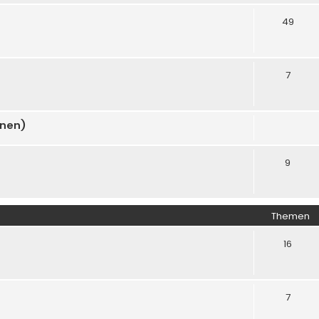
49
7
onen)
9
Themen
16
7