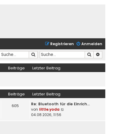
Registrieren
Anmelden
Suche
Suche
Erweiterte Suche
Beiträge
Letzter Beitrag
Beiträge
Letzter Beitrag
Re: Bluetooth für die Einrich…
605
N
von
little.yoda
e
04.08.2026, 11:56
u
e
s