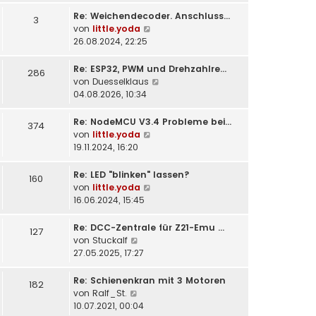
t
Re: Weichendecoder. Anschluss…
e
3
N
von
little.yoda
r
e
26.08.2024, 22:25
B
u
e
e
i
Re: ESP32, PWM und Drehzahlre…
286
s
t
N
von
Duesselklaus
t
r
e
04.08.2026, 10:34
e
a
u
r
g
e
Re: NodeMCU V3.4 Probleme bei…
374
B
s
N
von
little.yoda
e
t
e
19.11.2024, 16:20
i
e
u
t
r
e
Re: LED "blinken" lassen?
160
r
B
s
N
von
little.yoda
a
e
t
e
16.06.2024, 15:45
g
i
e
u
t
r
e
Re: DCC-Zentrale für Z21-Emu …
127
r
B
s
N
von
Stuckalf
a
e
t
e
27.05.2025, 17:27
g
i
e
u
t
r
e
Re: Schienenkran mit 3 Motoren
182
r
B
s
N
von
Ralf_St.
a
e
t
e
10.07.2021, 00:04
g
i
e