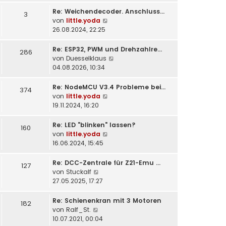
t
Re: Weichendecoder. Anschluss…
e
3
N
von
little.yoda
r
e
26.08.2024, 22:25
B
u
e
e
i
Re: ESP32, PWM und Drehzahlre…
286
s
t
N
von
Duesselklaus
t
r
e
04.08.2026, 10:34
e
a
u
r
g
e
Re: NodeMCU V3.4 Probleme bei…
374
B
s
N
von
little.yoda
e
t
e
19.11.2024, 16:20
i
e
u
t
r
e
Re: LED "blinken" lassen?
160
r
B
s
N
von
little.yoda
a
e
t
e
16.06.2024, 15:45
g
i
e
u
t
r
e
Re: DCC-Zentrale für Z21-Emu …
127
r
B
s
N
von
Stuckalf
a
e
t
e
27.05.2025, 17:27
g
i
e
u
t
r
e
Re: Schienenkran mit 3 Motoren
182
r
B
s
N
von
Ralf_St.
a
e
t
e
10.07.2021, 00:04
g
i
e