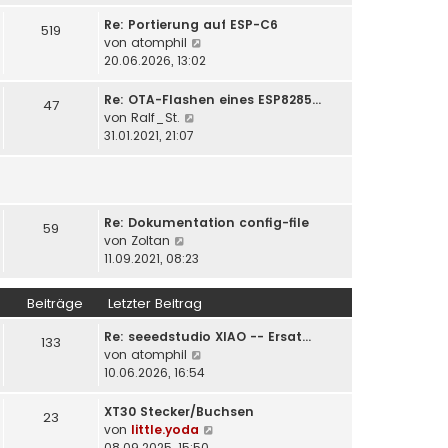
u
t
r
e
Re: Portierung auf ESP-C6
519
r
B
s
N
von
atomphil
a
e
t
e
20.06.2026, 13:02
g
i
e
u
t
r
e
Re: OTA-Flashen eines ESP8285…
47
r
B
s
N
von
Ralf_St.
a
e
t
e
31.01.2021, 21:07
g
i
e
u
t
r
e
r
B
s
a
e
t
g
i
Re: Dokumentation config-file
e
59
N
t
von
Zoltan
r
e
r
11.09.2021, 08:23
B
u
a
e
e
g
i
Beiträge
Letzter Beitrag
s
t
t
r
Re: seeedstudio XIAO -- Ersat…
133
e
a
N
von
atomphil
r
g
e
10.06.2026, 16:54
B
u
e
e
XT30 Stecker/Buchsen
23
i
s
N
von
little.yoda
t
t
e
08.09.2025, 15:50