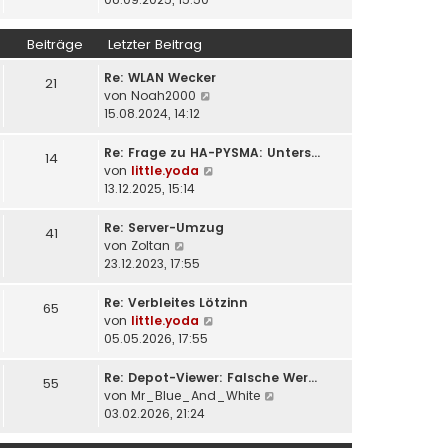
r
e
u
a
r
e
Beiträge
Letzter Beitrag
g
B
s
e
t
Re: WLAN Wecker
21
i
e
N
von
Noah2000
t
r
e
15.08.2024, 14:12
r
B
u
a
e
e
Re: Frage zu HA-PYSMA: Unters…
14
g
i
s
N
von
little.yoda
t
t
e
13.12.2025, 15:14
r
e
u
a
r
e
Re: Server-Umzug
41
g
B
s
N
von
Zoltan
e
t
e
23.12.2023, 17:55
i
e
u
t
r
e
Re: Verbleites Lötzinn
65
r
B
s
N
von
little.yoda
a
e
t
e
05.05.2026, 17:55
g
i
e
u
t
r
e
Re: Depot-Viewer: Falsche Wer…
55
r
B
s
N
von
Mr_Blue_And_White
a
e
t
e
03.02.2026, 21:24
g
i
e
u
t
r