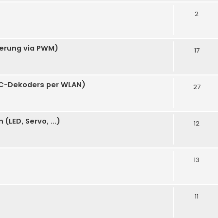
2
uerung via PWM)
17
C-Dekoders per WLAN)
27
LED, Servo, ...)
12
13
11