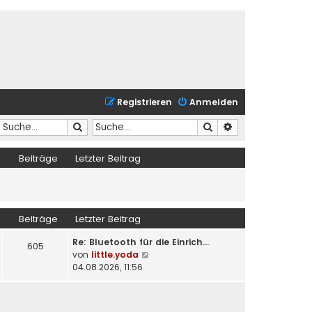
Registrieren
Anmelden
Suche
Suche
Erweiterte Suche
Beiträge
Letzter Beitrag
Beiträge
Letzter Beitrag
Re: Bluetooth für die Einrich…
605
N
von
little.yoda
e
04.08.2026, 11:56
u
e
s