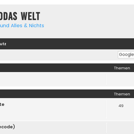
yodas Welt
und Alles & Nichts
utz
Themen
Themen
te
49
cecode)