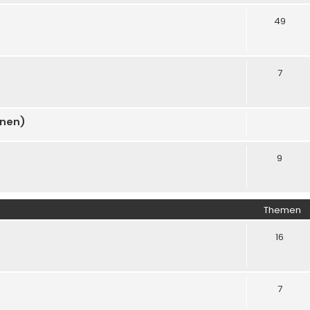
49
7
onen)
9
Themen
16
7