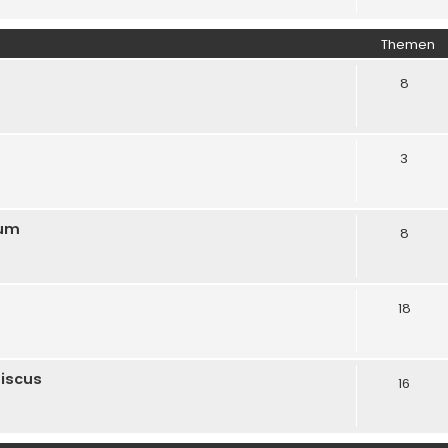
Themen
8
3
rum
8
18
biscus
16