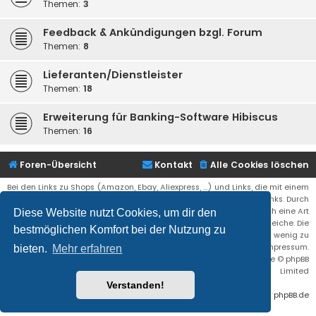
Themen:
3
Feedback & Ankündigungen bzgl. Forum
Themen:
8
Lieferanten/Dienstleister
Themen:
18
Erweiterung für Banking-Software Hibiscus
Themen:
16
Foren-Übersicht
Kontakt
Alle Cookies löschen
Bei den Links zu Shops (Amazon, Ebay, Aliexpress, ...) und Links, die mit einem
Stern (*) markiert sind, kann es sich um sogenannte Affiliate Links. Durch
den Kauf eines Produktes über einen Affiliate Link erhälte ich eine Art
Diese Website nutzt Cookies, um dir den
Umsatzbeteiligung gutgeschrieben. Für euch bleibt der Preis der gleiche. Die
bestmöglichen Komfort bei der Nutzung zu
Einnahmen helfen die Hostgebühren für diese Webseite ein wenig zu
reduzieren. Siehe auch das Impressum.
bieten.
Mehr erfahren
Flat Style by
Ian Bradley
• Powered by
phpBB
® Forum Software © phpBB
Limited
Verstanden!
Deutsche Übersetzung durch
phpBB.de