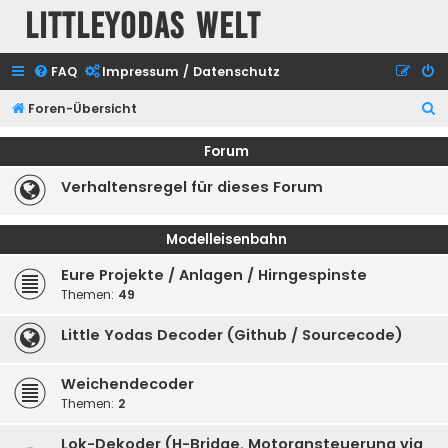
Littleyodas Welt
FAQ
Impressum / Datenschutz
S
Foren-Übersicht
u
Forum
c
Verhaltensregel für dieses Forum
h
e
Modelleisenbahn
Eure Projekte / Anlagen / Hirngespinste
Themen:
49
Little Yodas Decoder (Github / Sourcecode)
Weichendecoder
Themen:
2
Lok-Dekoder (H-Bridge, Motoransteuerung via