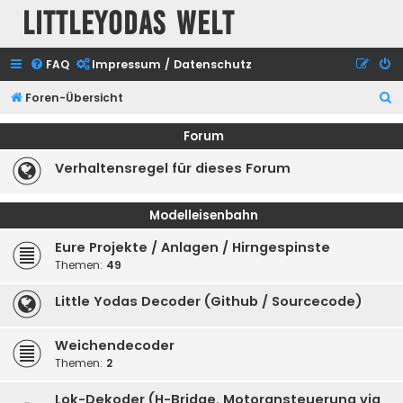
Littleyodas Welt
FAQ
Impressum / Datenschutz
S
Foren-Übersicht
u
Forum
c
Verhaltensregel für dieses Forum
h
e
Modelleisenbahn
Eure Projekte / Anlagen / Hirngespinste
Themen:
49
Little Yodas Decoder (Github / Sourcecode)
Weichendecoder
Themen:
2
Lok-Dekoder (H-Bridge, Motoransteuerung via