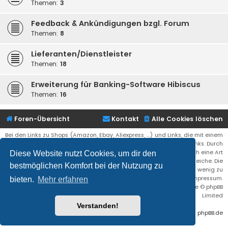
Themen:
3
Feedback & Ankündigungen bzgl. Forum
Themen:
8
Lieferanten/Dienstleister
Themen:
18
Erweiterung für Banking-Software Hibiscus
Themen:
16
Foren-Übersicht
Kontakt
Alle Cookies löschen
Bei den Links zu Shops (Amazon, Ebay, Aliexpress, ...) und Links, die mit einem
Stern (*) markiert sind, kann es sich um sogenannte Affiliate Links. Durch
den Kauf eines Produktes über einen Affiliate Link erhälte ich eine Art
Diese Website nutzt Cookies, um dir den
Umsatzbeteiligung gutgeschrieben. Für euch bleibt der Preis der gleiche. Die
bestmöglichen Komfort bei der Nutzung zu
Einnahmen helfen die Hostgebühren für diese Webseite ein wenig zu
reduzieren. Siehe auch das Impressum.
bieten.
Mehr erfahren
Flat Style by
Ian Bradley
• Powered by
phpBB
® Forum Software © phpBB
Limited
Verstanden!
Deutsche Übersetzung durch
phpBB.de