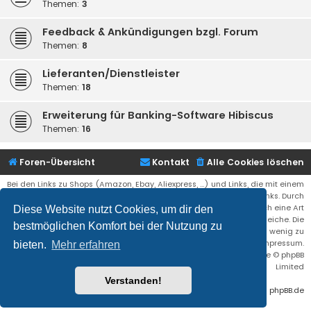
Themen:
3
Feedback & Ankündigungen bzgl. Forum
Themen:
8
Lieferanten/Dienstleister
Themen:
18
Erweiterung für Banking-Software Hibiscus
Themen:
16
Foren-Übersicht
Kontakt
Alle Cookies löschen
Bei den Links zu Shops (Amazon, Ebay, Aliexpress, ...) und Links, die mit einem
Stern (*) markiert sind, kann es sich um sogenannte Affiliate Links. Durch
den Kauf eines Produktes über einen Affiliate Link erhälte ich eine Art
Diese Website nutzt Cookies, um dir den
Umsatzbeteiligung gutgeschrieben. Für euch bleibt der Preis der gleiche. Die
bestmöglichen Komfort bei der Nutzung zu
Einnahmen helfen die Hostgebühren für diese Webseite ein wenig zu
reduzieren. Siehe auch das Impressum.
bieten.
Mehr erfahren
Flat Style by
Ian Bradley
• Powered by
phpBB
® Forum Software © phpBB
Limited
Verstanden!
Deutsche Übersetzung durch
phpBB.de