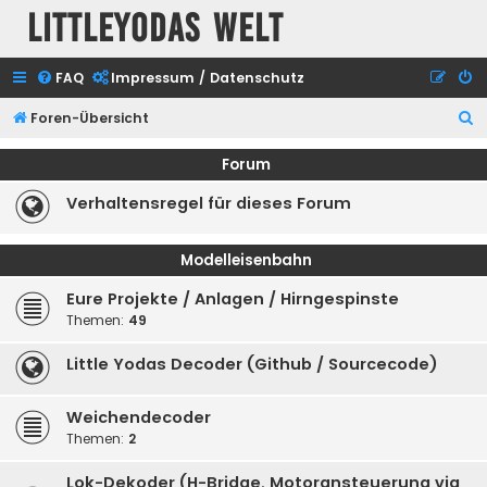
Littleyodas Welt
FAQ
Impressum / Datenschutz
S
Foren-Übersicht
u
Forum
c
Verhaltensregel für dieses Forum
h
e
Modelleisenbahn
Eure Projekte / Anlagen / Hirngespinste
Themen:
49
Little Yodas Decoder (Github / Sourcecode)
Weichendecoder
Themen:
2
Lok-Dekoder (H-Bridge, Motoransteuerung via