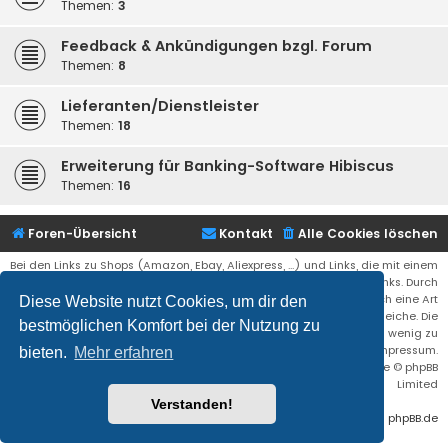
Themen:
3
Feedback & Ankündigungen bzgl. Forum
Themen:
8
Lieferanten/Dienstleister
Themen:
18
Erweiterung für Banking-Software Hibiscus
Themen:
16
Foren-Übersicht
Kontakt
Alle Cookies löschen
Bei den Links zu Shops (Amazon, Ebay, Aliexpress, ...) und Links, die mit einem
Stern (*) markiert sind, kann es sich um sogenannte Affiliate Links. Durch
den Kauf eines Produktes über einen Affiliate Link erhälte ich eine Art
Diese Website nutzt Cookies, um dir den
Umsatzbeteiligung gutgeschrieben. Für euch bleibt der Preis der gleiche. Die
bestmöglichen Komfort bei der Nutzung zu
Einnahmen helfen die Hostgebühren für diese Webseite ein wenig zu
reduzieren. Siehe auch das Impressum.
bieten.
Mehr erfahren
Flat Style by
Ian Bradley
• Powered by
phpBB
® Forum Software © phpBB
Limited
Verstanden!
Deutsche Übersetzung durch
phpBB.de