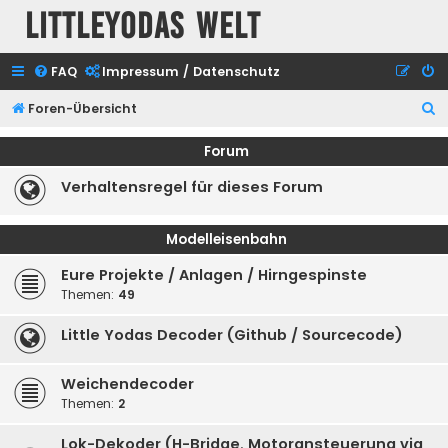
Littleyodas Welt
FAQ
Impressum / Datenschutz
S
Foren-Übersicht
u
Forum
c
Verhaltensregel für dieses Forum
h
e
Modelleisenbahn
Eure Projekte / Anlagen / Hirngespinste
Themen:
49
Little Yodas Decoder (Github / Sourcecode)
Weichendecoder
Themen:
2
Lok-Dekoder (H-Bridge, Motoransteuerung via