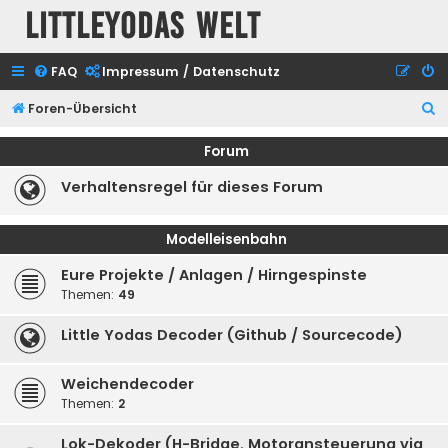
Littleyodas Welt
FAQ
Impressum / Datenschutz
S
Foren-Übersicht
u
Forum
c
Verhaltensregel für dieses Forum
h
e
Modelleisenbahn
Eure Projekte / Anlagen / Hirngespinste
Themen:
49
Little Yodas Decoder (Github / Sourcecode)
Weichendecoder
Themen:
2
Lok-Dekoder (H-Bridge, Motoransteuerung via