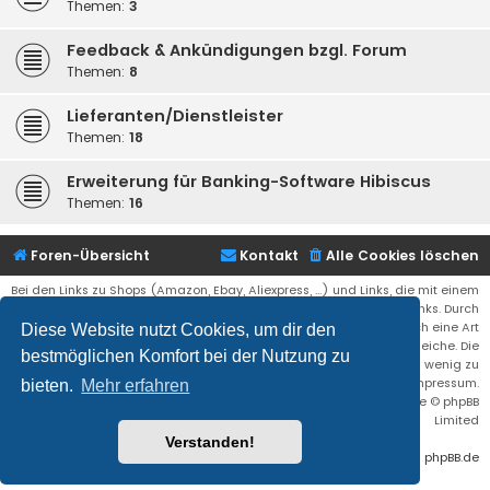
Themen:
3
Feedback & Ankündigungen bzgl. Forum
Themen:
8
Lieferanten/Dienstleister
Themen:
18
Erweiterung für Banking-Software Hibiscus
Themen:
16
Foren-Übersicht
Kontakt
Alle Cookies löschen
Bei den Links zu Shops (Amazon, Ebay, Aliexpress, ...) und Links, die mit einem
Stern (*) markiert sind, kann es sich um sogenannte Affiliate Links. Durch
den Kauf eines Produktes über einen Affiliate Link erhälte ich eine Art
Diese Website nutzt Cookies, um dir den
Umsatzbeteiligung gutgeschrieben. Für euch bleibt der Preis der gleiche. Die
bestmöglichen Komfort bei der Nutzung zu
Einnahmen helfen die Hostgebühren für diese Webseite ein wenig zu
reduzieren. Siehe auch das Impressum.
bieten.
Mehr erfahren
Flat Style by
Ian Bradley
• Powered by
phpBB
® Forum Software © phpBB
Limited
Verstanden!
Deutsche Übersetzung durch
phpBB.de