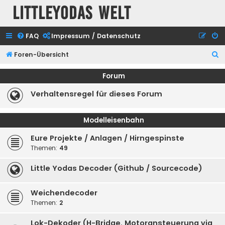
Littleyodas Welt
FAQ
Impressum / Datenschutz
S
Foren-Übersicht
u
Forum
c
Verhaltensregel für dieses Forum
h
e
Modelleisenbahn
Eure Projekte / Anlagen / Hirngespinste
Themen:
49
Little Yodas Decoder (Github / Sourcecode)
Weichendecoder
Themen:
2
Lok-Dekoder (H-Bridge, Motoransteuerung via