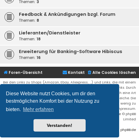
Themen:
3
Feedback & Ankündigungen bzgl. Forum
Themen:
8
Lieferanten/Dienstleister
Themen:
18
Erweiterung für Banking-Software Hibiscus
Themen:
16
Foren-Übersicht
Kontakt
Alle Cookies löschen
Bei den Links zu Shops (Amazon, Ebay, Aliexpress, ...) und Links, die mit einem
Stern (*) markiert sind, kann es sich um sogenannte Affiliate Links. Durch
den Kauf eines Produktes über einen Affiliate Link erhälte ich eine Art
Diese Website nutzt Cookies, um dir den
Umsatzbeteiligung gutgeschrieben. Für euch bleibt der Preis der gleiche. Die
bestmöglichen Komfort bei der Nutzung zu
Einnahmen helfen die Hostgebühren für diese Webseite ein wenig zu
reduzieren. Siehe auch das Impressum.
bieten.
Mehr erfahren
Flat Style by
Ian Bradley
• Powered by
phpBB
® Forum Software © phpBB
Limited
Verstanden!
Deutsche Übersetzung durch
phpBB.de