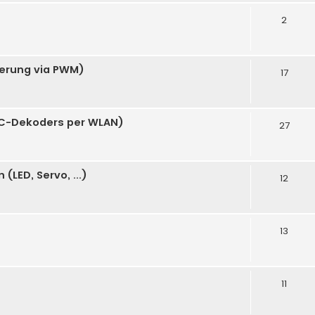
2
uerung via PWM)
17
C-Dekoders per WLAN)
27
LED, Servo, ...)
12
13
11