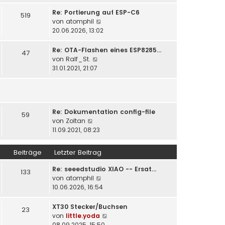
u
t
r
e
Re: Portierung auf ESP-C6
519
r
B
s
N
von
atomphil
a
e
t
e
20.06.2026, 13:02
g
i
e
u
t
r
e
Re: OTA-Flashen eines ESP8285…
47
r
B
s
N
von
Ralf_St.
a
e
t
e
31.01.2021, 21:07
g
i
e
u
t
r
e
r
B
s
a
e
t
g
i
Re: Dokumentation config-file
e
59
N
t
von
Zoltan
r
e
r
11.09.2021, 08:23
B
u
a
e
e
g
i
Beiträge
Letzter Beitrag
s
t
t
r
Re: seeedstudio XIAO -- Ersat…
133
e
a
N
von
atomphil
r
g
e
10.06.2026, 16:54
B
u
e
e
XT30 Stecker/Buchsen
23
i
s
N
von
little.yoda
t
t
e
08.09.2025, 15:50