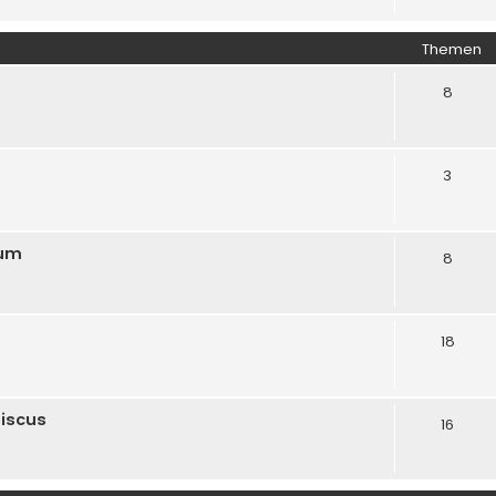
Themen
8
3
rum
8
18
biscus
16