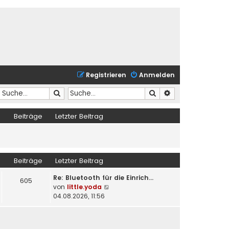
Registrieren
Anmelden
Suche
Suche
Erweiterte Suche
Beiträge
Letzter Beitrag
Beiträge
Letzter Beitrag
Re: Bluetooth für die Einrich…
605
N
von
little.yoda
e
04.08.2026, 11:56
u
e
s