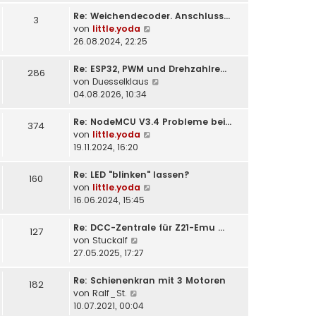
t
Re: Weichendecoder. Anschluss…
e
3
N
von
little.yoda
r
e
26.08.2024, 22:25
B
u
e
e
i
Re: ESP32, PWM und Drehzahlre…
286
s
t
N
von
Duesselklaus
t
r
e
04.08.2026, 10:34
e
a
u
r
g
e
Re: NodeMCU V3.4 Probleme bei…
374
B
s
N
von
little.yoda
e
t
e
19.11.2024, 16:20
i
e
u
t
r
e
Re: LED "blinken" lassen?
160
r
B
s
N
von
little.yoda
a
e
t
e
16.06.2024, 15:45
g
i
e
u
t
r
e
Re: DCC-Zentrale für Z21-Emu …
127
r
B
s
N
von
Stuckalf
a
e
t
e
27.05.2025, 17:27
g
i
e
u
t
r
e
Re: Schienenkran mit 3 Motoren
182
r
B
s
N
von
Ralf_St.
a
e
t
e
10.07.2021, 00:04
g
i
e