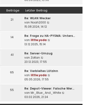
r
e
u
a
r
e
Beiträge
Letzter Beitrag
g
B
s
e
t
Re: WLAN Wecker
21
i
e
N
von
Noah2000
t
r
e
15.08.2024, 14:12
r
B
u
a
e
e
Re: Frage zu HA-PYSMA: Unters…
14
g
i
s
N
von
little.yoda
t
t
e
13.12.2025, 15:14
r
e
u
a
r
e
Re: Server-Umzug
41
g
B
s
N
von
Zoltan
e
t
e
23.12.2023, 17:55
i
e
u
t
r
e
Re: Verbleites Lötzinn
65
r
B
s
N
von
little.yoda
a
e
t
e
05.05.2026, 17:55
g
i
e
u
t
r
e
Re: Depot-Viewer: Falsche Wer…
55
r
B
s
N
von
Mr_Blue_And_White
a
e
t
e
03.02.2026, 21:24
g
i
e
u
t
r