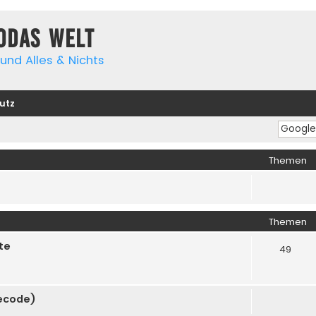
yodas Welt
und Alles & Nichts
utz
Themen
Themen
te
49
cecode)