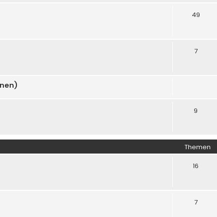
49
7
onen)
9
Themen
16
7