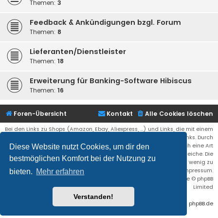
Themen:
3
Feedback & Ankündigungen bzgl. Forum
Themen:
8
Lieferanten/Dienstleister
Themen:
18
Erweiterung für Banking-Software Hibiscus
Themen:
16
Foren-Übersicht
Kontakt
Alle Cookies löschen
Bei den Links zu Shops (Amazon, Ebay, Aliexpress, ...) und Links, die mit einem
Stern (*) markiert sind, kann es sich um sogenannte Affiliate Links. Durch
den Kauf eines Produktes über einen Affiliate Link erhälte ich eine Art
Diese Website nutzt Cookies, um dir den
Umsatzbeteiligung gutgeschrieben. Für euch bleibt der Preis der gleiche. Die
bestmöglichen Komfort bei der Nutzung zu
Einnahmen helfen die Hostgebühren für diese Webseite ein wenig zu
reduzieren. Siehe auch das Impressum.
bieten.
Mehr erfahren
Flat Style by
Ian Bradley
• Powered by
phpBB
® Forum Software © phpBB
Limited
Verstanden!
Deutsche Übersetzung durch
phpBB.de