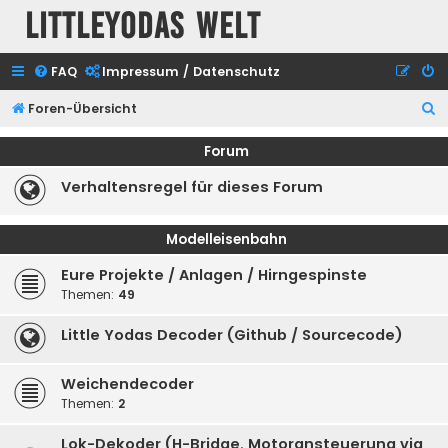
Littleyodas Welt
FAQ
Impressum / Datenschutz
S
Foren-Übersicht
u
Forum
c
Verhaltensregel für dieses Forum
h
e
Modelleisenbahn
Eure Projekte / Anlagen / Hirngespinste
Themen:
49
Little Yodas Decoder (Github / Sourcecode)
Weichendecoder
Themen:
2
Lok-Dekoder (H-Bridge, Motoransteuerung via