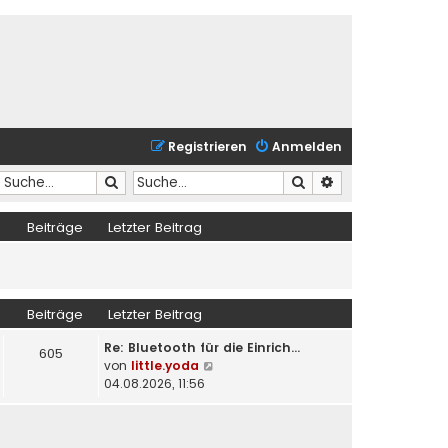
Registrieren
Anmelden
Suche
Suche
Erweiterte Suche
Beiträge
Letzter Beitrag
Beiträge
Letzter Beitrag
Re: Bluetooth für die Einrich…
605
N
von
little.yoda
e
04.08.2026, 11:56
u
e
s