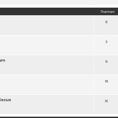
Themen
8
3
rum
8
18
biscus
16