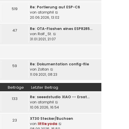
u
t
r
e
Re: Portierung auf ESP-C6
519
r
B
s
N
von
atomphil
a
e
t
e
20.06.2026, 13:02
g
i
e
u
t
r
e
Re: OTA-Flashen eines ESP8285…
47
r
B
s
N
von
Ralf_St.
a
e
t
e
31.01.2021, 21:07
g
i
e
u
t
r
e
r
B
s
a
e
t
g
i
Re: Dokumentation config-file
e
59
N
t
von
Zoltan
r
e
r
11.09.2021, 08:23
B
u
a
e
e
g
i
Beiträge
Letzter Beitrag
s
t
t
r
Re: seeedstudio XIAO -- Ersat…
133
e
a
N
von
atomphil
r
g
e
10.06.2026, 16:54
B
u
e
e
XT30 Stecker/Buchsen
23
i
s
N
von
little.yoda
t
t
e
08.09.2025, 15:50