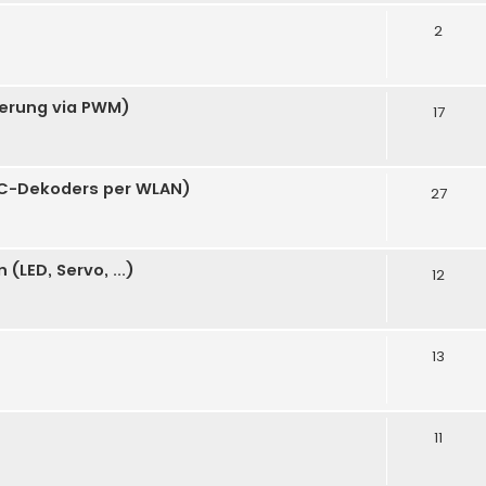
2
uerung via PWM)
17
C-Dekoders per WLAN)
27
LED, Servo, ...)
12
13
11