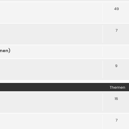
49
7
onen)
9
Themen
16
7