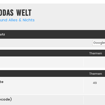
yodas Welt
und Alles & Nichts
utz
Themen
Themen
te
49
cecode)