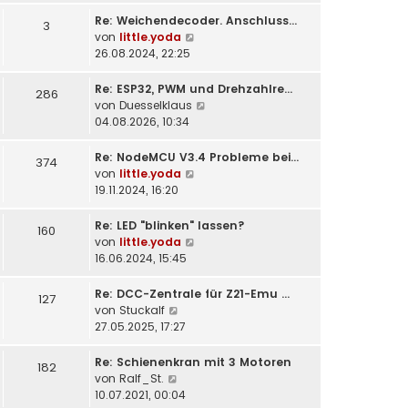
t
Re: Weichendecoder. Anschluss…
e
3
N
von
little.yoda
r
e
26.08.2024, 22:25
B
u
e
e
i
Re: ESP32, PWM und Drehzahlre…
286
s
t
N
von
Duesselklaus
t
r
e
04.08.2026, 10:34
e
a
u
r
g
e
Re: NodeMCU V3.4 Probleme bei…
374
B
s
N
von
little.yoda
e
t
e
19.11.2024, 16:20
i
e
u
t
r
e
Re: LED "blinken" lassen?
160
r
B
s
N
von
little.yoda
a
e
t
e
16.06.2024, 15:45
g
i
e
u
t
r
e
Re: DCC-Zentrale für Z21-Emu …
127
r
B
s
N
von
Stuckalf
a
e
t
e
27.05.2025, 17:27
g
i
e
u
t
r
e
Re: Schienenkran mit 3 Motoren
182
r
B
s
N
von
Ralf_St.
a
e
t
e
10.07.2021, 00:04
g
i
e