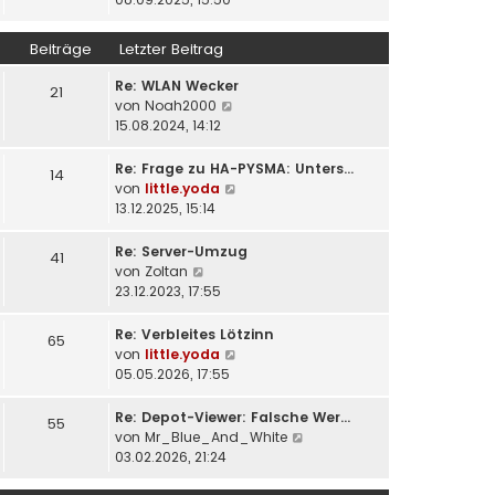
r
e
u
a
r
e
Beiträge
Letzter Beitrag
g
B
s
e
t
Re: WLAN Wecker
21
i
e
N
von
Noah2000
t
r
e
15.08.2024, 14:12
r
B
u
a
e
e
Re: Frage zu HA-PYSMA: Unters…
14
g
i
s
N
von
little.yoda
t
t
e
13.12.2025, 15:14
r
e
u
a
r
e
Re: Server-Umzug
41
g
B
s
N
von
Zoltan
e
t
e
23.12.2023, 17:55
i
e
u
t
r
e
Re: Verbleites Lötzinn
65
r
B
s
N
von
little.yoda
a
e
t
e
05.05.2026, 17:55
g
i
e
u
t
r
e
Re: Depot-Viewer: Falsche Wer…
55
r
B
s
N
von
Mr_Blue_And_White
a
e
t
e
03.02.2026, 21:24
g
i
e
u
t
r