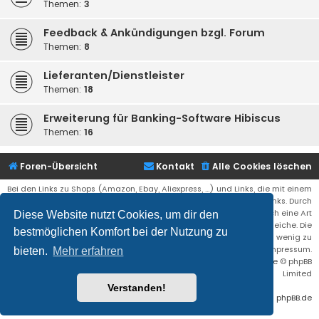
Themen:
3
Feedback & Ankündigungen bzgl. Forum
Themen:
8
Lieferanten/Dienstleister
Themen:
18
Erweiterung für Banking-Software Hibiscus
Themen:
16
Foren-Übersicht
Kontakt
Alle Cookies löschen
Bei den Links zu Shops (Amazon, Ebay, Aliexpress, ...) und Links, die mit einem
Stern (*) markiert sind, kann es sich um sogenannte Affiliate Links. Durch
den Kauf eines Produktes über einen Affiliate Link erhälte ich eine Art
Diese Website nutzt Cookies, um dir den
Umsatzbeteiligung gutgeschrieben. Für euch bleibt der Preis der gleiche. Die
bestmöglichen Komfort bei der Nutzung zu
Einnahmen helfen die Hostgebühren für diese Webseite ein wenig zu
reduzieren. Siehe auch das Impressum.
bieten.
Mehr erfahren
Flat Style by
Ian Bradley
• Powered by
phpBB
® Forum Software © phpBB
Limited
Verstanden!
Deutsche Übersetzung durch
phpBB.de