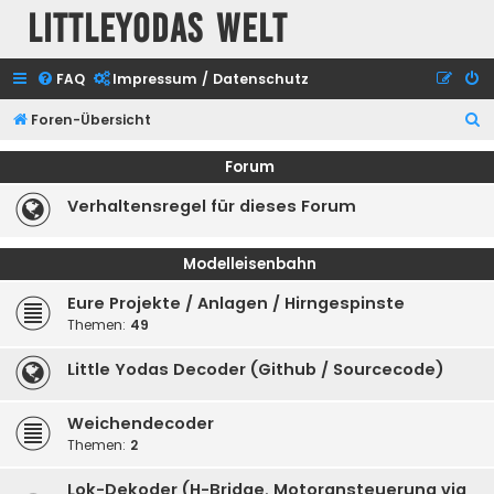
Littleyodas Welt
FAQ
Impressum / Datenschutz
S
Foren-Übersicht
u
Forum
c
Verhaltensregel für dieses Forum
h
e
Modelleisenbahn
Eure Projekte / Anlagen / Hirngespinste
Themen:
49
Little Yodas Decoder (Github / Sourcecode)
Weichendecoder
Themen:
2
Lok-Dekoder (H-Bridge, Motoransteuerung via