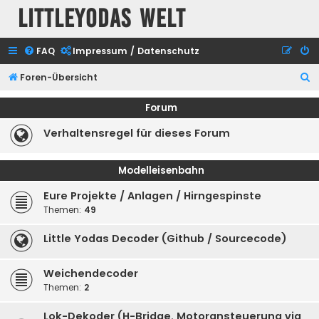
Littleyodas Welt
FAQ
Impressum / Datenschutz
S
Foren-Übersicht
u
Forum
c
Verhaltensregel für dieses Forum
h
e
Modelleisenbahn
Eure Projekte / Anlagen / Hirngespinste
Themen:
49
Little Yodas Decoder (Github / Sourcecode)
Weichendecoder
Themen:
2
Lok-Dekoder (H-Bridge, Motoransteuerung via