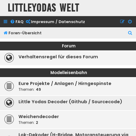
Littleyodas Welt
FAQ
Impressum / Datenschutz
S
Foren-Übersicht
u
Forum
c
Verhaltensregel für dieses Forum
h
e
Modelleisenbahn
Eure Projekte / Anlagen / Hirngespinste
Themen:
49
Little Yodas Decoder (Github / Sourcecode)
Weichendecoder
Themen:
2
Lok-Dekoder (H-Bridge, Motoransteuerung via