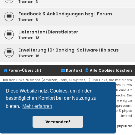
Themen:
3
Feedback & Ankündigungen bzgl. Forum
Themen:
8
Lieferanten/Dienstleister
Themen:
18
Erweiterung für Banking-Software Hibiscus
Themen:
16
Foren-Übersicht
Kontakt
Alle Cookies löschen
Bei den Links zu Shops (Amazon, Ebay, Aliexpress, ...) und Links, die mit einem
Stern (*) markiert sind, kann es sich um sogenannte Affiliate Links. Durch
den Kauf eines Produktes über einen Affiliate Link erhälte ich eine Art
Diese Website nutzt Cookies, um dir den
Umsatzbeteiligung gutgeschrieben. Für euch bleibt der Preis der gleiche. Die
bestmöglichen Komfort bei der Nutzung zu
Einnahmen helfen die Hostgebühren für diese Webseite ein wenig zu
reduzieren. Siehe auch das Impressum.
bieten.
Mehr erfahren
Flat Style by
Ian Bradley
• Powered by
phpBB
® Forum Software © phpBB
Limited
Verstanden!
Deutsche Übersetzung durch
phpBB.de