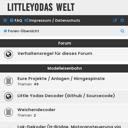
Littleyodas Welt
FAQ
Impressum / Datenschutz
S
Foren-Übersicht
u
Forum
c
Verhaltensregel für dieses Forum
h
e
Modelleisenbahn
Eure Projekte / Anlagen / Hirngespinste
Themen:
49
Little Yodas Decoder (Github / Sourcecode)
Weichendecoder
Themen:
2
Lok-Dekoder (H-Bridge, Motoransteuerung via