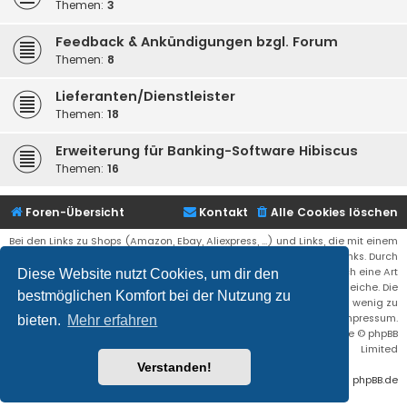
Themen:
3
Feedback & Ankündigungen bzgl. Forum
Themen:
8
Lieferanten/Dienstleister
Themen:
18
Erweiterung für Banking-Software Hibiscus
Themen:
16
Foren-Übersicht
Kontakt
Alle Cookies löschen
Bei den Links zu Shops (Amazon, Ebay, Aliexpress, ...) und Links, die mit einem
Stern (*) markiert sind, kann es sich um sogenannte Affiliate Links. Durch
den Kauf eines Produktes über einen Affiliate Link erhälte ich eine Art
Diese Website nutzt Cookies, um dir den
Umsatzbeteiligung gutgeschrieben. Für euch bleibt der Preis der gleiche. Die
bestmöglichen Komfort bei der Nutzung zu
Einnahmen helfen die Hostgebühren für diese Webseite ein wenig zu
reduzieren. Siehe auch das Impressum.
bieten.
Mehr erfahren
Flat Style by
Ian Bradley
• Powered by
phpBB
® Forum Software © phpBB
Limited
Verstanden!
Deutsche Übersetzung durch
phpBB.de