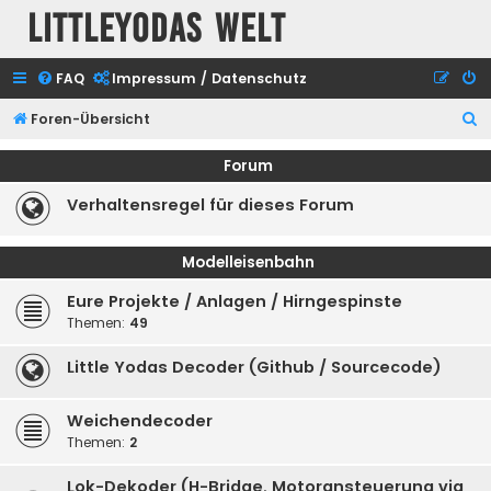
Littleyodas Welt
FAQ
Impressum / Datenschutz
S
Foren-Übersicht
u
Forum
c
Verhaltensregel für dieses Forum
h
e
Modelleisenbahn
Eure Projekte / Anlagen / Hirngespinste
Themen:
49
Little Yodas Decoder (Github / Sourcecode)
Weichendecoder
Themen:
2
Lok-Dekoder (H-Bridge, Motoransteuerung via