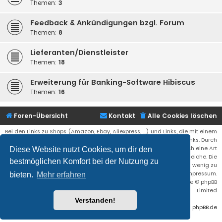
Themen:
3
Feedback & Ankündigungen bzgl. Forum
Themen:
8
Lieferanten/Dienstleister
Themen:
18
Erweiterung für Banking-Software Hibiscus
Themen:
16
Foren-Übersicht
Kontakt
Alle Cookies löschen
Bei den Links zu Shops (Amazon, Ebay, Aliexpress, ...) und Links, die mit einem
Stern (*) markiert sind, kann es sich um sogenannte Affiliate Links. Durch
den Kauf eines Produktes über einen Affiliate Link erhälte ich eine Art
Diese Website nutzt Cookies, um dir den
Umsatzbeteiligung gutgeschrieben. Für euch bleibt der Preis der gleiche. Die
bestmöglichen Komfort bei der Nutzung zu
Einnahmen helfen die Hostgebühren für diese Webseite ein wenig zu
reduzieren. Siehe auch das Impressum.
bieten.
Mehr erfahren
Flat Style by
Ian Bradley
• Powered by
phpBB
® Forum Software © phpBB
Limited
Verstanden!
Deutsche Übersetzung durch
phpBB.de