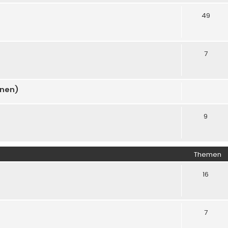
49
7
onen)
9
Themen
16
7