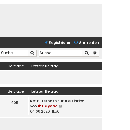
Registrieren
Anmelden
Suche
Suche
Erweiterte Suche
Beiträge
Letzter Beitrag
Beiträge
Letzter Beitrag
Re: Bluetooth für die Einrich…
605
N
von
little.yoda
e
04.08.2026, 11:56
u
e
s