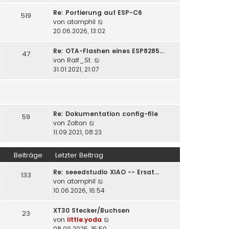
u
t
r
e
Re: Portierung auf ESP-C6
519
r
B
s
N
von
atomphil
a
e
t
e
20.06.2026, 13:02
g
i
e
u
t
r
e
Re: OTA-Flashen eines ESP8285…
47
r
B
s
N
von
Ralf_St.
a
e
t
e
31.01.2021, 21:07
g
i
e
u
t
r
e
r
B
s
a
e
t
g
i
Re: Dokumentation config-file
e
59
N
t
von
Zoltan
r
e
r
11.09.2021, 08:23
B
u
a
e
e
g
i
Beiträge
Letzter Beitrag
s
t
t
r
Re: seeedstudio XIAO -- Ersat…
133
e
a
N
von
atomphil
r
g
e
10.06.2026, 16:54
B
u
e
e
XT30 Stecker/Buchsen
23
i
s
N
von
little.yoda
t
t
e
08.09.2025, 15:50