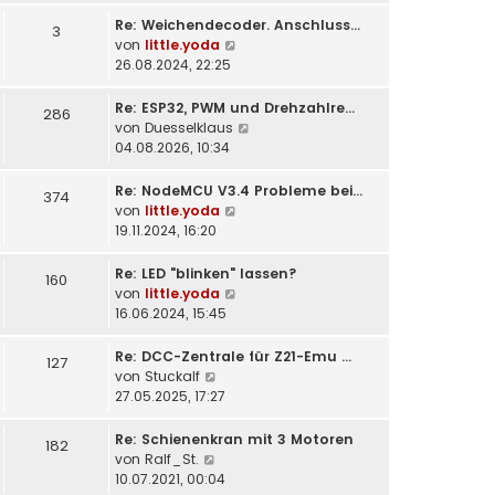
t
Re: Weichendecoder. Anschluss…
e
3
N
von
little.yoda
r
e
26.08.2024, 22:25
B
u
e
e
i
Re: ESP32, PWM und Drehzahlre…
286
s
t
N
von
Duesselklaus
t
r
e
04.08.2026, 10:34
e
a
u
r
g
e
Re: NodeMCU V3.4 Probleme bei…
374
B
s
N
von
little.yoda
e
t
e
19.11.2024, 16:20
i
e
u
t
r
e
Re: LED "blinken" lassen?
160
r
B
s
N
von
little.yoda
a
e
t
e
16.06.2024, 15:45
g
i
e
u
t
r
e
Re: DCC-Zentrale für Z21-Emu …
127
r
B
s
N
von
Stuckalf
a
e
t
e
27.05.2025, 17:27
g
i
e
u
t
r
e
Re: Schienenkran mit 3 Motoren
182
r
B
s
N
von
Ralf_St.
a
e
t
e
10.07.2021, 00:04
g
i
e