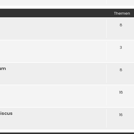
Themen
8
3
rum
8
18
biscus
16