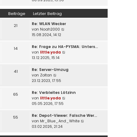
r
e
u
a
r
e
Beiträge
Letzter Beitrag
g
B
s
e
t
Re: WLAN Wecker
21
i
e
N
von
Noah2000
t
r
e
15.08.2024, 14:12
r
B
u
a
e
e
Re: Frage zu HA-PYSMA: Unters…
14
g
i
s
N
von
little.yoda
t
t
e
13.12.2025, 15:14
r
e
u
a
r
e
Re: Server-Umzug
41
g
B
s
N
von
Zoltan
e
t
e
23.12.2023, 17:55
i
e
u
t
r
e
Re: Verbleites Lötzinn
65
r
B
s
N
von
little.yoda
a
e
t
e
05.05.2026, 17:55
g
i
e
u
t
r
e
Re: Depot-Viewer: Falsche Wer…
55
r
B
s
N
von
Mr_Blue_And_White
a
e
t
e
03.02.2026, 21:24
g
i
e
u
t
r