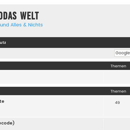
yodas Welt
und Alles & Nichts
utz
Themen
Themen
te
49
cecode)