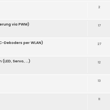
2
uerung via PWM)
17
C-Dekoders per WLAN)
27
LED, Servo, ...)
12
13
11