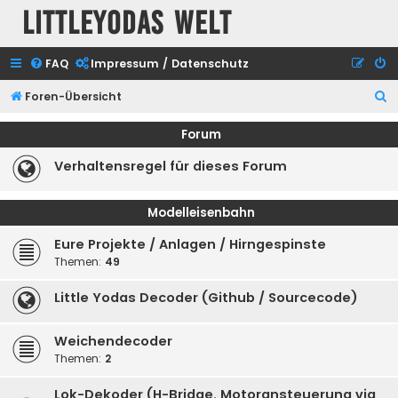
Littleyodas Welt
FAQ
Impressum / Datenschutz
S
Foren-Übersicht
u
Forum
c
Verhaltensregel für dieses Forum
h
e
Modelleisenbahn
Eure Projekte / Anlagen / Hirngespinste
Themen:
49
Little Yodas Decoder (Github / Sourcecode)
Weichendecoder
Themen:
2
Lok-Dekoder (H-Bridge, Motoransteuerung via