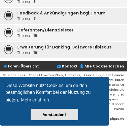
Themen:
3
Feedback & Ankündigungen bzgl. Forum
Themen:
8
Lieferanten/Dienstleister
Themen:
18
Erweiterung für Banking-Software Hibiscus
Themen:
16
Foren-Übersicht
Kontakt
Alle Cookies löschen
Bei den Links zu Shops (Amazon, Ebay, Aliexpress, ...) und Links, die mit einem
Stern (*) markiert sind, kann es sich um sogenannte Affiliate Links. Durch
den Kauf eines Produktes über einen Affiliate Link erhälte ich eine Art
Diese Website nutzt Cookies, um dir den
Umsatzbeteiligung gutgeschrieben. Für euch bleibt der Preis der gleiche. Die
bestmöglichen Komfort bei der Nutzung zu
Einnahmen helfen die Hostgebühren für diese Webseite ein wenig zu
reduzieren. Siehe auch das Impressum.
bieten.
Mehr erfahren
Flat Style by
Ian Bradley
• Powered by
phpBB
® Forum Software © phpBB
Limited
Verstanden!
Deutsche Übersetzung durch
phpBB.de