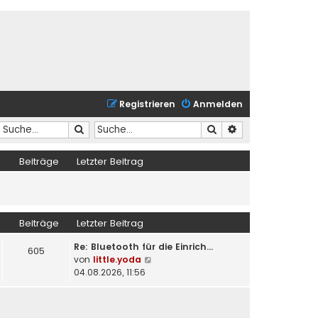
Registrieren
Anmelden
Suche
Suche
Erweiterte Suche
Beiträge
Letzter Beitrag
Beiträge
Letzter Beitrag
Re: Bluetooth für die Einrich…
605
N
von
little.yoda
e
04.08.2026, 11:56
u
e
s