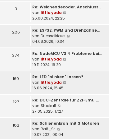
t
Re: Weichendecoder. Anschluss…
e
3
N
von
little.yoda
r
e
26.08.2024, 22:25
B
u
e
e
i
Re: ESP32, PWM und Drehzahlre…
286
s
t
N
von
Duesselklaus
t
r
e
04.08.2026, 10:34
e
a
u
r
g
e
Re: NodeMCU V3.4 Probleme bei…
374
B
s
N
von
little.yoda
e
t
e
19.11.2024, 16:20
i
e
u
t
r
e
Re: LED "blinken" lassen?
160
r
B
s
N
von
little.yoda
a
e
t
e
16.06.2024, 15:45
g
i
e
u
t
r
e
Re: DCC-Zentrale für Z21-Emu …
127
r
B
s
N
von
Stuckalf
a
e
t
e
27.05.2025, 17:27
g
i
e
u
t
r
e
Re: Schienenkran mit 3 Motoren
182
r
B
s
N
von
Ralf_St.
a
e
t
e
10.07.2021, 00:04
g
i
e