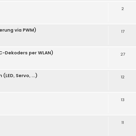
2
uerung via PWM)
17
C-Dekoders per WLAN)
27
LED, Servo, ...)
12
13
11