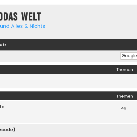
yodas Welt
und Alles & Nichts
utz
Themen
Themen
te
49
cecode)