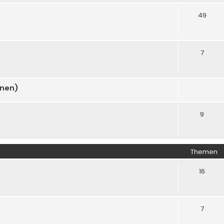
49
7
onen)
9
Themen
16
7