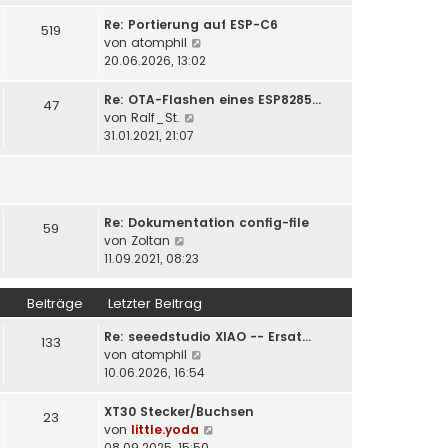
u
t
r
e
Re: Portierung auf ESP-C6
519
r
B
s
N
von
atomphil
a
e
t
e
20.06.2026, 13:02
g
i
e
u
t
r
e
Re: OTA-Flashen eines ESP8285…
47
r
B
s
N
von
Ralf_St.
a
e
t
e
31.01.2021, 21:07
g
i
e
u
t
r
e
r
B
s
a
e
t
g
i
Re: Dokumentation config-file
e
59
N
t
von
Zoltan
r
e
r
11.09.2021, 08:23
B
u
a
e
e
g
i
Beiträge
Letzter Beitrag
s
t
t
r
Re: seeedstudio XIAO -- Ersat…
133
e
a
N
von
atomphil
r
g
e
10.06.2026, 16:54
B
u
e
e
XT30 Stecker/Buchsen
23
i
s
N
von
little.yoda
t
t
e
08.09.2025, 15:50