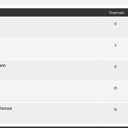
Themen
8
3
rum
8
18
biscus
16