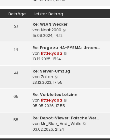
r
e
u
a
r
e
Beiträge
Letzter Beitrag
g
B
s
e
t
Re: WLAN Wecker
21
i
e
N
von
Noah2000
t
r
e
15.08.2024, 14:12
r
B
u
a
e
e
Re: Frage zu HA-PYSMA: Unters…
14
g
i
s
N
von
little.yoda
t
t
e
13.12.2025, 15:14
r
e
u
a
r
e
Re: Server-Umzug
41
g
B
s
N
von
Zoltan
e
t
e
23.12.2023, 17:55
i
e
u
t
r
e
Re: Verbleites Lötzinn
65
r
B
s
N
von
little.yoda
a
e
t
e
05.05.2026, 17:55
g
i
e
u
t
r
e
Re: Depot-Viewer: Falsche Wer…
55
r
B
s
N
von
Mr_Blue_And_White
a
e
t
e
03.02.2026, 21:24
g
i
e
u
t
r