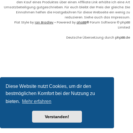
den Kauf eines Produktes über einen Affiliate Link erhälte ich eine Art
Umsatzbeteiligung gutgeschrieben. Für euch bleibt der Preis der gleiche. Die
Einnahmen helfen die Hostgebühren für diese Webseite ein wenig zu
reduzieren. Siehe auch das Impressum.
Flat Style by
Ian Bradley
• Powered by
phpBB
® Forum Software © phpBB
Limited
Deutsche Übersetzung durch
phpBB.de
Diese Website nutzt Cookies, um dir den
bestmöglichen Komfort bei der Nutzung zu
bieten.
Mehr erfahren
Verstanden!