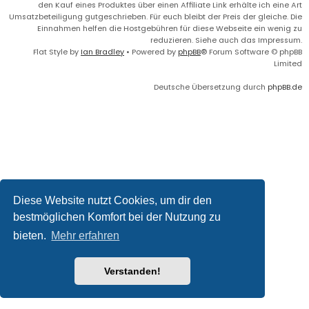
den Kauf eines Produktes über einen Affiliate Link erhälte ich eine Art
Umsatzbeteiligung gutgeschrieben. Für euch bleibt der Preis der gleiche. Die
Einnahmen helfen die Hostgebühren für diese Webseite ein wenig zu
reduzieren. Siehe auch das Impressum.
Flat Style by
Ian Bradley
• Powered by
phpBB
® Forum Software © phpBB
Limited
Deutsche Übersetzung durch
phpBB.de
Diese Website nutzt Cookies, um dir den
bestmöglichen Komfort bei der Nutzung zu
bieten.
Mehr erfahren
Verstanden!