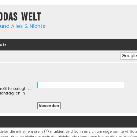
yodas Welt
und Alles & Nichts
utz
il hinterlegt ist.
chträglich in
 Links, die mit einem Stern (*) markiert sind, kann es sich um sogenannte Affiliate
eben. Für euch bleibt der Preis der gleiche. Die Einnahmen helfen die Hostgebüh