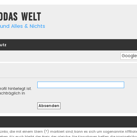
yodas Welt
und Alles & Nichts
utz
il hinterlegt ist.
chträglich in
 Links, die mit einem Stern (*) markiert sind, kann es sich um sogenannte Affiliate
eben. Für euch bleibt der Preis der gleiche. Die Einnahmen helfen die Hostgebüh