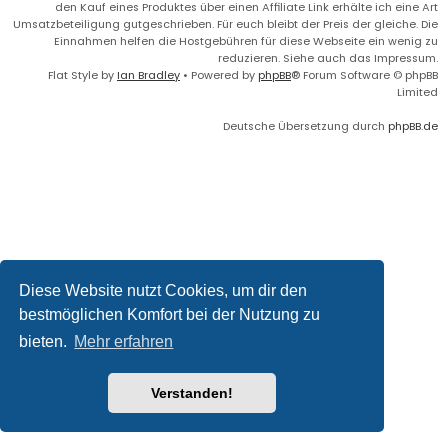
den Kauf eines Produktes über einen Affiliate Link erhälte ich eine Art
Umsatzbeteiligung gutgeschrieben. Für euch bleibt der Preis der gleiche. Die
Einnahmen helfen die Hostgebühren für diese Webseite ein wenig zu
reduzieren. Siehe auch das Impressum.
Flat Style by
Ian Bradley
• Powered by
phpBB
® Forum Software © phpBB
Limited
Deutsche Übersetzung durch
phpBB.de
Diese Website nutzt Cookies, um dir den
bestmöglichen Komfort bei der Nutzung zu
bieten.
Mehr erfahren
Verstanden!