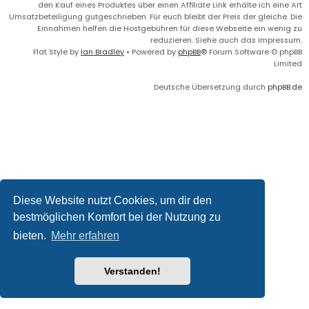
den Kauf eines Produktes über einen Affiliate Link erhälte ich eine Art
Umsatzbeteiligung gutgeschrieben. Für euch bleibt der Preis der gleiche. Die
Einnahmen helfen die Hostgebühren für diese Webseite ein wenig zu
reduzieren. Siehe auch das Impressum.
Flat Style by
Ian Bradley
• Powered by
phpBB
® Forum Software © phpBB
Limited
Deutsche Übersetzung durch
phpBB.de
Diese Website nutzt Cookies, um dir den
bestmöglichen Komfort bei der Nutzung zu
bieten.
Mehr erfahren
Verstanden!