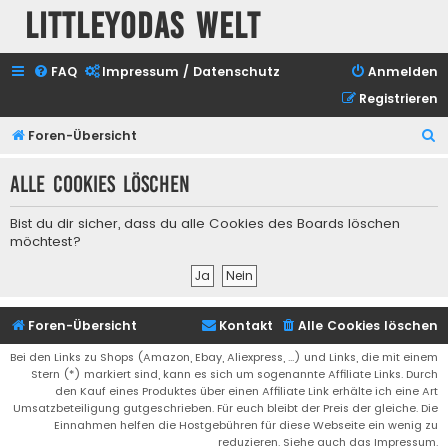
Littleyodas Welt
FAQ
Impressum / Datenschutz
Anmelden
Registrieren
S
Foren-Übersicht
u
Alle Cookies löschen
c
h
Bist du dir sicher, dass du alle Cookies des Boards löschen
e
möchtest?
Foren-Übersicht
Kontakt
Alle Cookies löschen
Bei den Links zu Shops (Amazon, Ebay, Aliexpress, ...) und Links, die mit einem
Stern (*) markiert sind, kann es sich um sogenannte Affiliate Links. Durch
den Kauf eines Produktes über einen Affiliate Link erhälte ich eine Art
Umsatzbeteiligung gutgeschrieben. Für euch bleibt der Preis der gleiche. Die
Einnahmen helfen die Hostgebühren für diese Webseite ein wenig zu
reduzieren. Siehe auch das Impressum.