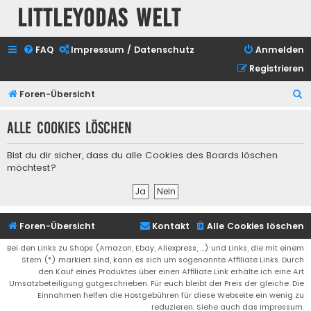
Littleyodas Welt
FAQ
Impressum / Datenschutz
Anmelden
Registrieren
S
Foren-Übersicht
u
Alle Cookies löschen
c
h
Bist du dir sicher, dass du alle Cookies des Boards löschen
e
möchtest?
Foren-Übersicht
Kontakt
Alle Cookies löschen
Bei den Links zu Shops (Amazon, Ebay, Aliexpress, ...) und Links, die mit einem
Stern (*) markiert sind, kann es sich um sogenannte Affiliate Links. Durch
den Kauf eines Produktes über einen Affiliate Link erhälte ich eine Art
Umsatzbeteiligung gutgeschrieben. Für euch bleibt der Preis der gleiche. Die
Einnahmen helfen die Hostgebühren für diese Webseite ein wenig zu
reduzieren. Siehe auch das Impressum.