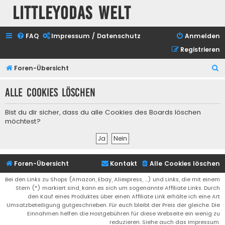
Littleyodas Welt
FAQ
Impressum / Datenschutz
Anmelden
Registrieren
S
Foren-Übersicht
u
Alle Cookies löschen
c
h
Bist du dir sicher, dass du alle Cookies des Boards löschen
e
möchtest?
Foren-Übersicht
Kontakt
Alle Cookies löschen
Bei den Links zu Shops (Amazon, Ebay, Aliexpress, ...) und Links, die mit einem
Stern (*) markiert sind, kann es sich um sogenannte Affiliate Links. Durch
den Kauf eines Produktes über einen Affiliate Link erhälte ich eine Art
Umsatzbeteiligung gutgeschrieben. Für euch bleibt der Preis der gleiche. Die
Einnahmen helfen die Hostgebühren für diese Webseite ein wenig zu
reduzieren. Siehe auch das Impressum.