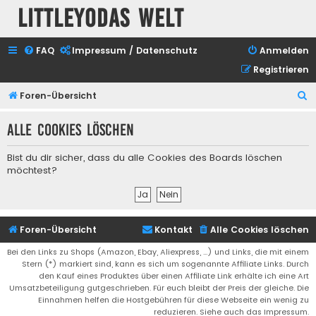
Littleyodas Welt
FAQ
Impressum / Datenschutz
Anmelden
Registrieren
S
Foren-Übersicht
u
Alle Cookies löschen
c
h
Bist du dir sicher, dass du alle Cookies des Boards löschen
e
möchtest?
Foren-Übersicht
Kontakt
Alle Cookies löschen
Bei den Links zu Shops (Amazon, Ebay, Aliexpress, ...) und Links, die mit einem
Stern (*) markiert sind, kann es sich um sogenannte Affiliate Links. Durch
den Kauf eines Produktes über einen Affiliate Link erhälte ich eine Art
Umsatzbeteiligung gutgeschrieben. Für euch bleibt der Preis der gleiche. Die
Einnahmen helfen die Hostgebühren für diese Webseite ein wenig zu
reduzieren. Siehe auch das Impressum.