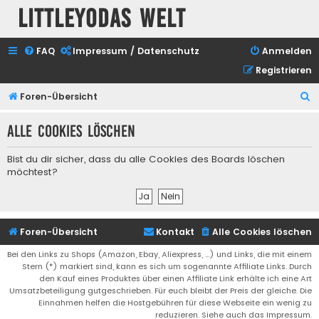
Littleyodas Welt
FAQ
Impressum / Datenschutz
Anmelden
Registrieren
S
Foren-Übersicht
u
Alle Cookies löschen
c
h
Bist du dir sicher, dass du alle Cookies des Boards löschen
e
möchtest?
Foren-Übersicht
Kontakt
Alle Cookies löschen
Bei den Links zu Shops (Amazon, Ebay, Aliexpress, ...) und Links, die mit einem
Stern (*) markiert sind, kann es sich um sogenannte Affiliate Links. Durch
den Kauf eines Produktes über einen Affiliate Link erhälte ich eine Art
Umsatzbeteiligung gutgeschrieben. Für euch bleibt der Preis der gleiche. Die
Einnahmen helfen die Hostgebühren für diese Webseite ein wenig zu
reduzieren. Siehe auch das Impressum.