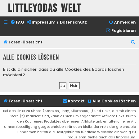
Littleyodas Welt
FAQ
Impressum / Datenschutz
Anmelden
Registrieren
S
Foren-Übersicht
u
Alle Cookies löschen
c
h
Bist du dir sicher, dass du alle Cookies des Boards löschen
e
möchtest?
Foren-Übersicht
Kontakt
Alle Cookies löschen
Bei den Links zu Shops (Amazon, Ebay, Aliexpress, ...) und Links, die mit einem
Stern (*) markiert sind, kann es sich um sogenannte Affiliate Links. Durch
den Kauf eines Produktes über einen Affiliate Link erhälte ich eine Art
Umsatzbeteiligung gutgeschrieben. Für euch bleibt der Preis der gleiche. Die
Einnahmen helfen die Hostgebühren für diese Webseite ein wenig zu
reduzieren. Siehe auch das Impressum.