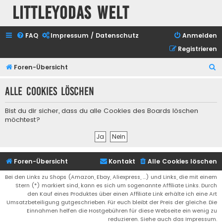
Littleyodas Welt
FAQ
Impressum / Datenschutz
Anmelden
Registrieren
S
Foren-Übersicht
u
Alle Cookies löschen
c
h
Bist du dir sicher, dass du alle Cookies des Boards löschen
e
möchtest?
Foren-Übersicht
Kontakt
Alle Cookies löschen
Bei den Links zu Shops (Amazon, Ebay, Aliexpress, ...) und Links, die mit einem
Stern (*) markiert sind, kann es sich um sogenannte Affiliate Links. Durch
den Kauf eines Produktes über einen Affiliate Link erhälte ich eine Art
Umsatzbeteiligung gutgeschrieben. Für euch bleibt der Preis der gleiche. Die
Einnahmen helfen die Hostgebühren für diese Webseite ein wenig zu
reduzieren. Siehe auch das Impressum.